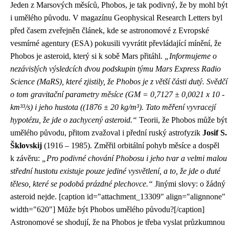
Jeden z Marsových měsíců, Phobos, je tak podivný, že by mohl být
i umělého původu. V magazínu Geophysical Research Letters byl
před časem zveřejněn článek, kde se astronomové z Evropské
vesmírné agentury (ESA) pokusili vyvrátit převládající mínění, že
Phobos je asteroid, který si k sobě Mars přitáhl.
„Informujeme o
nezávislých výsledcích dvou podskupin týmu Mars Express Radio
Science (MaRS), které zjistily, že Phobos je z větší části dutý. Svědčí
o tom gravitační parametry měsíce (GM = 0,7127 ± 0,0021 х 10 -
km³³/s) i jeho hustota ((1876 ± 20 kg/m³). Tato měření vyvracejí
hypotézu, že jde o zachycený asteroid.“
Teorii, že Phobos může být
umělého původu, přitom zvažoval i přední ruský astrofyzik
Josif S.
Šklovskij
(1916 – 1985). Změřil orbitální pohyb měsíce a dospěl
k závěru:
„Pro podivné chování Phobosu i jeho tvar a velmi malou
střední hustotu existuje pouze jediné vysvětlení, a to, že jde o duté
těleso, které se podobá prázdné plechovce.“
Jinými slovy: o žádný
asteroid nejde. [caption id="attachment_13309" align="alignnone"
width="620"]
Může být Phobos umělého původu?[/caption]
Astronomové se shodují, že na Phobos je třeba vyslat průzkumnou