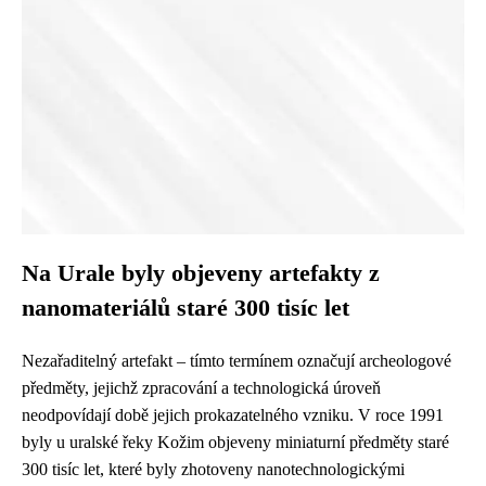
Na Urale byly objeveny artefakty z
nanomateriálů staré 300 tisíc let
Nezařaditelný artefakt – tímto termínem označují archeologové
předměty, jejichž zpracování a technologická úroveň
neodpovídají době jejich prokazatelného vzniku. V roce 1991
byly u uralské řeky Kožim objeveny miniaturní předměty staré
300 tisíc let, které byly zhotoveny nanotechnologickými