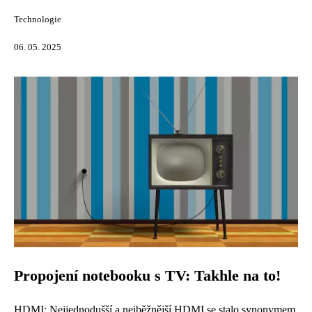
Technologie
06. 05. 2025
Propojení notebooku s TV: Takhle na to!
HDMI: Nejjednodušší a nejběžnější HDMI se stalo synonymem