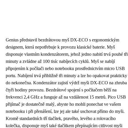
Genius představil bezdrátovou myš DX-ECO s ergonomickým
designem, která nepotřebuje k provozu klasické baterie. Myš
disponuje vlastním kondenzátorem, jehož jedno nabití trvá pouhé tři
minuty a zvládne až 100 tisíc nabíjecích cyklů. Myš se nabíjí
připojením k počítači nebo notebooku prostřednictvím micro USB
portu. Nabíjení trvá přibližně tři minuty a lze ho opakovat prakticky
do nekonečna. Kondenzátor zajistí výdrž myši DX-ECO na zhruba
čtyři hodiny provozu. Bezdrátové spojení s počítačem běží na
frekvenci 2,4 GHz a funguje až na vzdálenost 15 metrů. Pico USB
přijímač je dostatečně malý, abyste ho mohli ponechat ve vašem
notebooku i při přenášení, lze jej ale také uschovat přímo do myši.
Kromě standardních tří tlačítek, pravého, levého a rolovacího
kolečka, disponuje myš také tlačítkem přepínajícím citlivost myši