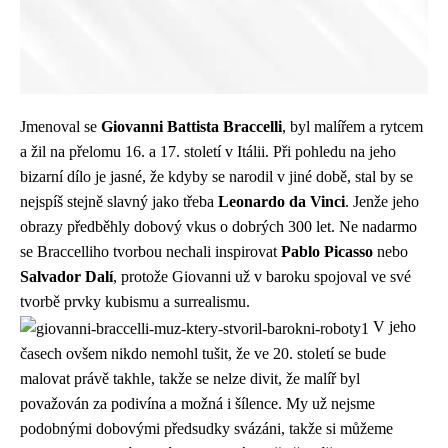
Jmenoval se
Giovanni Battista Braccelli
, byl malířem a rytcem
a žil na přelomu 16. a 17. století v Itálii. Při pohledu na jeho
bizarní dílo je jasné, že kdyby se narodil v jiné době, stal by se
nejspíš stejně slavný jako třeba
Leonardo da Vinci
. Jenže jeho
obrazy předběhly dobový vkus o dobrých 300 let. Ne nadarmo
se Braccelliho tvorbou nechali inspirovat
Pablo Picasso
nebo
Salvador Dalí
, protože Giovanni už v baroku spojoval ve své
tvorbě prvky kubismu a surrealismu.
V jeho
časech ovšem nikdo nemohl tušit, že ve 20. století se bude
malovat právě takhle, takže se nelze divit, že malíř byl
považován za podivína a možná i šílence. My už nejsme
podobnými dobovými předsudky svázáni, takže si můžeme