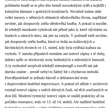
pořádném hradě se to přes léto hemží novodobými rytíři a kejklíři i
krásnými dámami v gotických kostýmech. Nicméně máme stále
velké mezery v některých oblastech středověkého života, například
nevíme, jak doopravdy zněla středověká hudba. A pokud si myslíte,
že tehdejší muzikanti vyhrávali tak pěkně jako ti, které slýcháme na
hradech a zámcích dnes, tak jste na omylu. V podstatě totiž nevíme,
jak doopravdy zněla hudba, která se hrála na královských a
šlechtických dvorech ve 13. století, kdy byla rytířská kultura na
vrcholu. V mnoha případech nemáme ani notové zápisy z té doby,
daleko spíše se dochovaly texty hrdinských a milostných šansonů.
A ty rozhodně nezpívali tehdejší minnäsengři a truvéři tak jak
dneska známe – prostě nebyl to žádný hit s chytlavou melodií.
Pravděpodobně se jednalo hlavně o deklamování textu
s doprovodem hudební improvizace. A pokud už někde v archivech
existují notové zápisy z oněch dávných časů, od těch současných se
dost liší. Moderní rytmický notový zápis se ustálil prakticky až na
počátku renesance, tedy ve 13. až 14. století. Ale nadšení hudební
badatelé to nevzdali a velmi složitými cestami rekonstruují to málo,