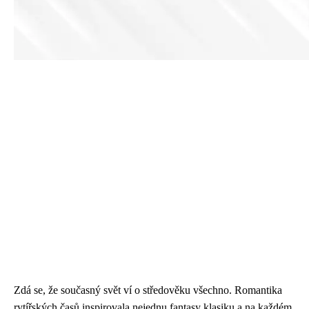
Zdá se, že současný svět ví o středověku všechno. Romantika
rytířských časů inspirovala nejednu fantasy klasiku a na každém