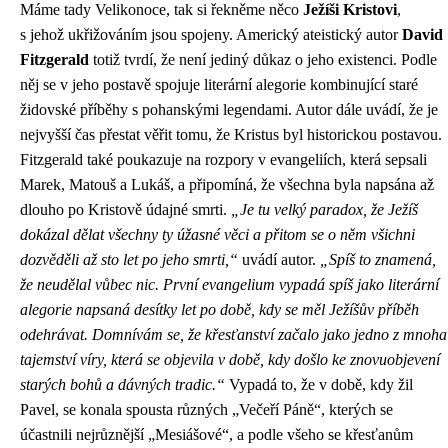
Máme tady Velikonoce, tak si řekněme něco
Ježíši Kristovi
,
s jehož ukřižováním jsou spojeny. Americký ateistický autor
David
Fitzgerald
totiž tvrdí, že není jediný důkaz o jeho existenci. Podle
něj se v jeho postavě spojuje literární alegorie kombinující staré
židovské příběhy s pohanskými legendami. Autor dále uvádí, že je
nejvyšší čas přestat věřit tomu, že Kristus byl historickou postavou.
Fitzgerald také poukazuje na rozpory v evangeliích, která sepsali
Marek, Matouš a Lukáš, a připomíná, že všechna byla napsána až
dlouho po Kristově údajné smrti.
„Je tu velký paradox, že Ježíš
dokázal dělat všechny ty úžasné věci a přitom se o něm všichni
dozvěděli až sto let po jeho smrti,“
uvádí autor.
„Spíš to znamená,
že neudělal vůbec nic. První evangelium vypadá spíš jako literární
alegorie napsaná desítky let po době, kdy se měl Ježíšův příběh
odehrávat. Domnívám se, že křesťanství začalo jako jedno z mnoha
tajemství víry, která se objevila v době, kdy došlo ke znovuobjevení
starých bohů a dávných tradic.“
Vypadá to, že v době, kdy žil
Pavel, se konala spousta různých „Večeří Páně“, kterých se
účastnili nejrůznější „Mesiášové“, a podle všeho se křesťanům