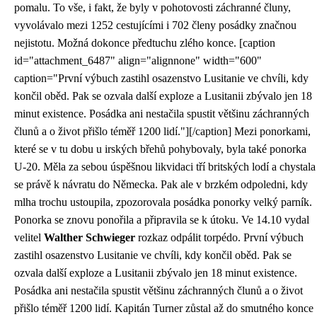
pomalu. To vše, i fakt, že byly v pohotovosti záchranné čluny,
vyvolávalo mezi 1252 cestujícími i 702 členy posádky značnou
nejistotu. Možná dokonce předtuchu zlého konce. [caption
id="attachment_6487" align="alignnone" width="600"
caption="První výbuch zastihl osazenstvo Lusitanie ve chvíli, kdy
končil oběd. Pak se ozvala další exploze a Lusitanii zbývalo jen 18
minut existence. Posádka ani nestačila spustit většinu záchranných
člunů a o život přišlo téměř 1200 lidí."]
[/caption] Mezi ponorkami,
které se v tu dobu u irských břehů pohybovaly, byla také ponorka
U-20. Měla za sebou úspěšnou likvidaci tří britských lodí a chystala
se právě k návratu do Německa. Pak ale v brzkém odpoledni, kdy
mlha trochu ustoupila, zpozorovala posádka ponorky velký parník.
Ponorka se znovu ponořila a připravila se k útoku. Ve 14.10 vydal
velitel
Walther Schwieger
rozkaz odpálit torpédo. První výbuch
zastihl osazenstvo Lusitanie ve chvíli, kdy končil oběd. Pak se
ozvala další exploze a Lusitanii zbývalo jen 18 minut existence.
Posádka ani nestačila spustit většinu záchranných člunů a o život
přišlo téměř 1200 lidí. Kapitán Turner zůstal až do smutného konce