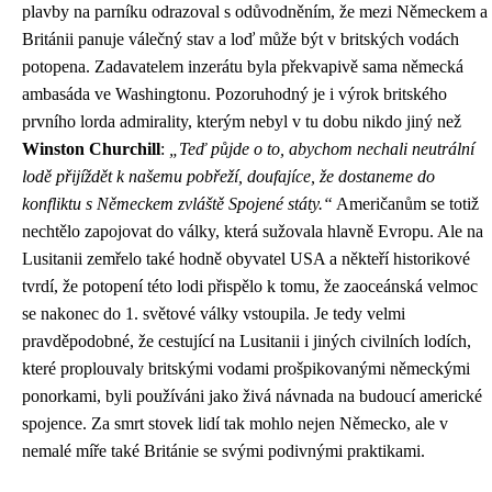
plavby na parníku odrazoval s odůvodněním, že mezi Německem a
Británii panuje válečný stav a loď může být v britských vodách
potopena. Zadavatelem inzerátu byla překvapivě sama německá
ambasáda ve Washingtonu. Pozoruhodný je i výrok britského
prvního lorda admirality, kterým nebyl v tu dobu nikdo jiný než
Winston Churchill
:
„Teď půjde o to, abychom nechali neutrální
lodě přijíždět k našemu pobřeží, doufajíce, že dostaneme do
konfliktu s Německem zvláště Spojené státy.“
Američanům se totiž
nechtělo zapojovat do války, která sužovala hlavně Evropu. Ale na
Lusitanii zemřelo také hodně obyvatel USA a někteří historikové
tvrdí, že potopení této lodi přispělo k tomu, že zaoceánská velmoc
se nakonec do 1. světové války vstoupila. Je tedy velmi
pravděpodobné, že cestující na Lusitanii i jiných civilních lodích,
které proplouvaly britskými vodami prošpikovanými německými
ponorkami, byli používáni jako živá návnada na budoucí americké
spojence. Za smrt stovek lidí tak mohlo nejen Německo, ale v
nemalé míře také Británie se svými podivnými praktikami.