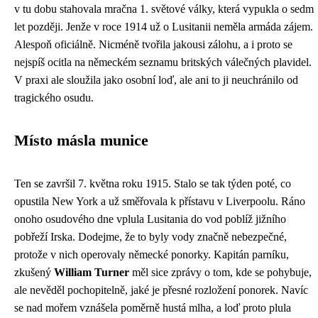
v tu dobu stahovala mračna 1. světové války, která vypukla o sedm
let později. Jenže v roce 1914 už o Lusitanii neměla armáda zájem.
Alespoň oficiálně. Nicméně tvořila jakousi zálohu, a i proto se
nejspíš ocitla na německém seznamu britských válečných plavidel.
V praxi ale sloužila jako osobní loď, ale ani to ji neuchránilo od
tragického osudu.
Místo másla munice
Ten se završil 7. května roku 1915. Stalo se tak týden poté, co
opustila New York a už směřovala k přístavu v Liverpoolu. Ráno
onoho osudového dne vplula Lusitania do vod poblíž jižního
pobřeží Irska. Dodejme, že to byly vody značně nebezpečné,
protože v nich operovaly německé ponorky. Kapitán parníku,
zkušený
William Turner
měl sice zprávy o tom, kde se pohybuje,
ale nevěděl pochopitelně, jaké je přesné rozložení ponorek. Navíc
se nad mořem vznášela poměrně hustá mlha, a loď proto plula