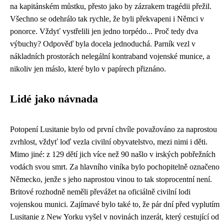
na kapitánském můstku, přesto jako by zázrakem tragédii přežil.
Všechno se odehrálo tak rychle, že byli překvapeni i Němci v
ponorce. Vždyť vystřelili jen jedno torpédo... Proč tedy dva
výbuchy? Odpověď byla docela jednoduchá. Parník vezl v
nákladních prostorách nelegální kontraband vojenské munice, a
nikoliv jen máslo, které bylo v papírech přiznáno.
Lidé jako návnada
Potopení Lusitanie bylo od první chvíle považováno za naprostou
zvrhlost, vždyť loď vezla civilní obyvatelstvo, mezi nimi i děti.
Mimo jiné: z 129 dětí jich více než 90 našlo v irských pobřežních
vodách svou smrt. Za hlavního viníka bylo pochopitelně označeno
Německo, jenže s jeho naprostou vinou to tak stoprocentní není.
Britové rozhodně neměli převážet na oficiálně civilní lodi
vojenskou munici. Zajímavé bylo také to, že pár dní před vyplutím
Lusitanie z New Yorku vyšel v novinách inzerát, který cestující od