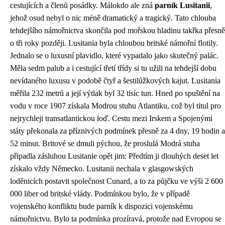
cestujících a členů posádky. Málokdo ale zná
parník Lusitanii
,
jehož osud nebyl o nic méně dramatický a tragický. Tato chlouba
tehdejšího námořnictva skončila pod mořskou hladinu takřka přesně
o tři roky později. Lusitania byla chloubou britské námořní flotily.
Jednalo se o luxusní plavidlo, které vypadalo jako skutečný palác.
Měla sedm palub a i cestující třetí třídy si tu užili na tehdejší dobu
nevídaného luxusu v podobě čtyř a šestilůžkových kajut. Lusitania
měřila 232 metrů a její výtlak byl 32 tisíc tun. Hned po spuštění na
vodu v roce 1907 získala Modrou stuhu Atlantiku, což byl titul pro
nejrychleji transatlantickou loď. Cestu mezi Irskem a Spojenými
státy překonala za příznivých podmínek přesně za 4 dny, 19 hodin a
52 minut. Britové se dmuli pýchou, že proslulá Modrá stuha
připadla zásluhou Lusitanie opět jim: Předtím ji dlouhých deset let
získalo vždy Německo. Lusitanii nechala v glasgowských
loděnicích postavit společnost Cunard, a to za půjčku ve výši 2 600
000 liber od britské vlády. Podmínkou bylo, že v případě
vojenského konfliktu bude parník k dispozici vojenskému
námořnictvu. Bylo ta podmínka prozíravá, protože nad Evropou se