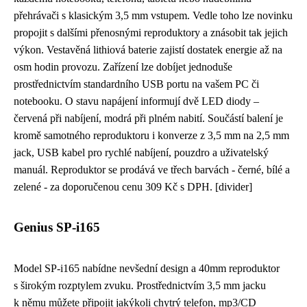
přehrávači s klasickým 3,5 mm vstupem. Vedle toho lze novinku
propojit s dalšími přenosnými reproduktory a znásobit tak jejich
výkon. Vestavěná lithiová baterie zajistí dostatek energie až na
osm hodin provozu. Zařízení lze dobíjet jednoduše
prostřednictvím standardního USB portu na vašem PC či
notebooku. O stavu napájení informují dvě LED diody –
červená při nabíjení, modrá při plném nabití. Součástí balení je
kromě samotného reproduktoru i konverze z 3,5 mm na 2,5 mm
jack, USB kabel pro rychlé nabíjení, pouzdro a uživatelský
manuál. Reproduktor se prodává ve třech barvách - černé, bílé a
zelené - za doporučenou cenu 309 Kč s DPH. [divider]
Genius SP-i165
Model SP-i165 nabídne nevšední design a 40mm reproduktor
s širokým rozptylem zvuku. Prostřednictvím 3,5 mm jacku
k němu můžete připojit jakýkoli chytrý telefon, mp3/CD