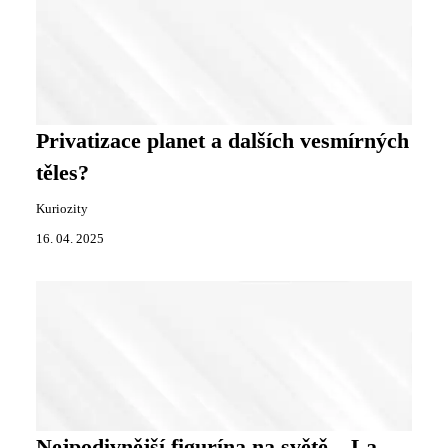
Privatizace planet a dalších vesmírných
těles?
Kuriozity
16. 04. 2025
Nejpodivnější figurína na světě – La