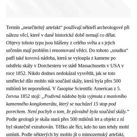
Termín „neurčitelný artefakt“ používají někteří archeologové při
nálezu věcí, které v dané historické době nemají co dělat.
Objevy tohoto typu jsou hlášeny z celého světa a s jejich
určením mají problém i renomovaní vědci. Do tohoto „soudku“
patří také kovová nádoba, která se vyloupla z kamene po
odstřelu skály v Dorchesteru ve státě Massachusetts v USA v
roce 1852. Nikdo dodnes nedokázal vysvětlit, jak se toto
umělecké dílo mohlo stát součástí skály, která byla přes 500
miliónů let neporušená. V časopise Scientific American z 5.
června 1852 stojí:
„Podivná nádoba byla vyjmuta z masivního
kamenného konglomerátu, který se nacházel 15 stop pod
povrchem. Není pochyb o tom, že původně byla součástí skály.“
Podle geologů je skála stará přes 500 miliónů let a objekt z ní
byl skutečně extrahován. Těžko ale říct, kdo ho tam tehdy mohl
umístit. Podle některých by mohlo jít o mimozemský artefakt,