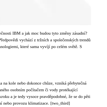
polečnosti IBM a jak moc budou tyto změny zásadní?
 Předpovědi vychází z tržních a společenských trendů
hnologiemi, které sama vyvíjí po celém světě. S
ízda na kole nebo dokonce chůze, vzniká přebytečná
ovaného osobním počítačem či vody protékající
kroku a je tedy vysoce pravděpodobné, že se do pěti
ení nebo provozu klimatizace. [two_third]