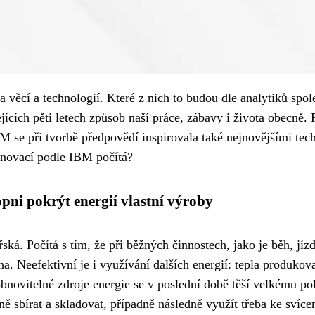
ada věcí a technologií. Které z nich to budou dle analytiků s
ících pěti letech způsob naší práce, zábavy i života obecně.
BM se při tvorbě předpovědí inspirovala také nejnovějšími tec
novací podle IBM počítá?
ni pokrýt energií vlastní výroby
řská. Počítá s tím, že při běžných činnostech, jako je běh, j
ána. Neefektivní je i využívání dalších energií: tepla produk
novitelné zdroje energie se v poslední době těší velkému po
vně sbírat a skladovat, případně následně využít třeba ke svíc