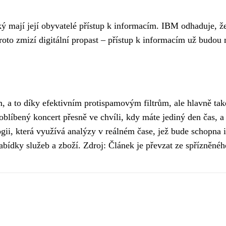
ý mají její obyvatelé přístup k informacím. IBM odhaduje, že
Proto zmizí digitální propast – přístup k informacím už budou 
am, a to díky efektivním protispamovým filtrům, ale hlavně 
 oblíbený koncert přesně ve chvíli, kdy máte jediný den čas,
ogii, která využívá analýzy v reálném čase, jež bude schopna 
 nabídky služeb a zboží. Zdroj: Článek je převzat ze spřízněné