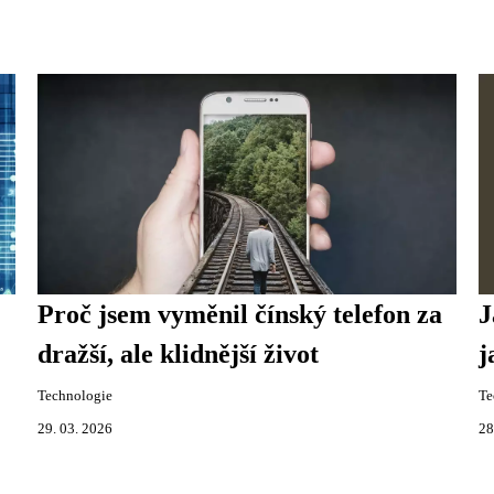
Proč jsem vyměnil čínský telefon za
J
dražší, ale klidnější život
j
Technologie
Te
29. 03. 2026
28