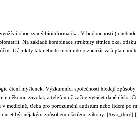
i využívá obor zvaný bioinformatika. V budoucnosti (a nebude
iometrií. Na základě kombinace struktury sítnice oka, otisku 
účtu. Už nikdy tak nebude moci nikdo zneužít vaši platební k
gie čtení myšlenek. Výzkumníci společnosti hledají způsoby 
cete někomu zavolat, a telefon už začne vytáčet dané číslo. Č
 i v medicíně, třeba pro porozumění autistům nebo lidem po m
 muset být nějakým způsobem ošetřeno zákony. [/two_third] [o