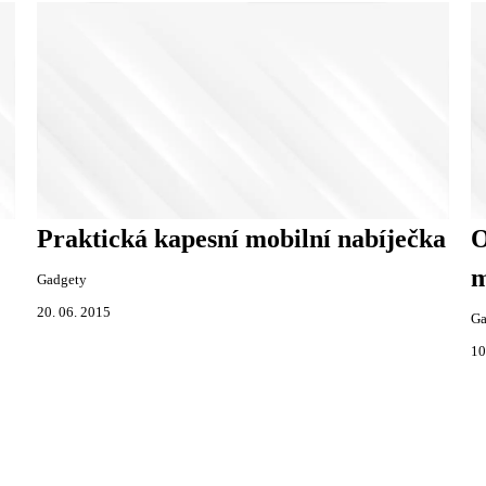
Praktická kapesní mobilní nabíječka
O
m
Gadgety
20. 06. 2015
Ga
10