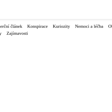
rční článek
Konspirace
Kuriozity
Nemoci a léčba
O
y
Zajímavosti