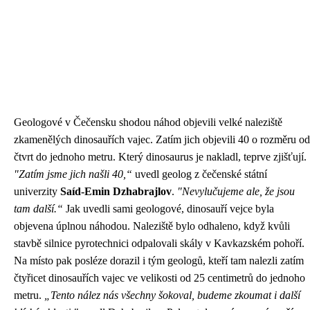
Geologové v Čečensku shodou náhod objevili velké naleziště
zkamenělých dinosauřích vajec. Zatím jich objevili 40 o rozměru od
čtvrt do jednoho metru. Který dinosaurus je nakladl, teprve zjišťují.
"Zatím jsme jich našli 40,“
uvedl geolog z čečenské státní
univerzity
Saíd-Emin Dzhabrajlov
.
"Nevylučujeme ale, že jsou
tam další.“
Jak uvedli sami geologové, dinosauří vejce byla
objevena úplnou náhodou. Naleziště bylo odhaleno, když kvůli
stavbě silnice pyrotechnici odpalovali skály v Kavkazském pohoří.
Na místo pak posléze dorazil i tým geologů, kteří tam nalezli zatím
čtyřicet dinosauřích vajec ve velikosti od 25 centimetrů do jednoho
metru.
„Tento nález nás všechny šokoval, budeme zkoumat i další