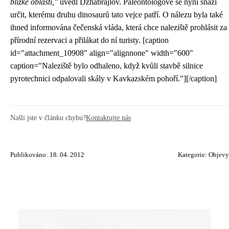
blízké oblasti,"
uvedl Dzhabrajlov. Paleontologové se nyní snaží
určit, kterému druhu dinosaurů tato vejce patří. O nálezu byla také
ihned informována čečenská vláda, která chce naleziště prohlásit za
přírodní rezervaci a přilákat do ní turisty. [caption
id="attachment_10908" align="alignnone" width="600"
caption="Naleziště bylo odhaleno, když kvůli stavbě silnice
pyrotechnici odpalovali skály v Kavkazském pohoří."]
[/caption]
Našli jste v článku chybu?
Kontaktujte nás
Publikováno: 18. 04. 2012
Kategorie:
Objevy