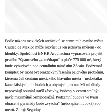
Podle názoru mexických architektů se centrum hlavního města
Ciudad de México může rozvíjet už jen jediným směrem - do
hloubky. Společnost BNKR Arquitectura vypracovala projekt
prvního 70patrového „zemědrapu“ o ploše 775 000 m², který
bude vybudován pod centrálním náměstím Zócalo. Podzemní
komplex by mohl být praktickým řešením palčivého problému,
kterému čelí centrum mexického hlavního města – nedostatku
kancelářských, obchodních a obytných prostor. Místní úřady
nepovolují bourání starší zástavby, budovy v centru smí být
navíc maximálně osmipodlažní. Podzemní budova ve tvaru
obrácené pyramidy bude „vysoká“ (nebo spíše hluboká) 300
metrů. Zdroj: Segodnya