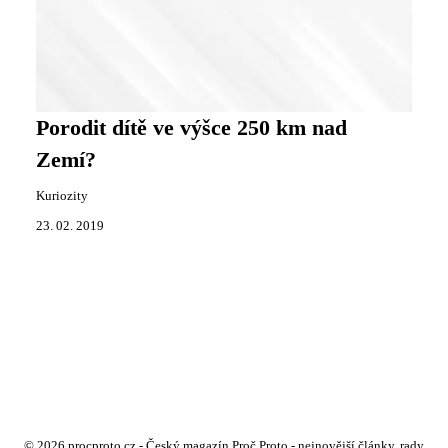
Porodit dítě ve výšce 250 km nad
Zemí?
Kuriozity
23. 02. 2019
© 2026 procproto.cz - Český magazín Proč Proto - nejnovější články, rady