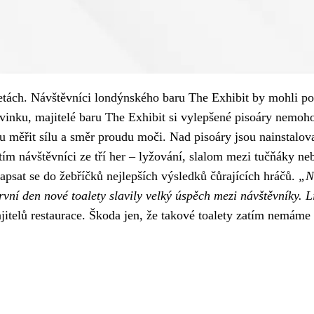
etách. Návštěvníci londýnského baru The Exhibit by mohli po
ovinku, majitelé baru The Exhibit si vylepšené pisoáry nemoh
ou měřit sílu a směr proudu moči. Nad pisoáry jsou nainstal
ím návštěvníci ze tří her – lyžování, slalom mezi tučňáky ne
psat se do žebříčků nejlepších výsledků čůrajících hráčů.
„Ne
první den nové toalety slavily velký úspěch mezi návštěvníky.
jitelů restaurace. Škoda jen, že takové toalety zatím nemá