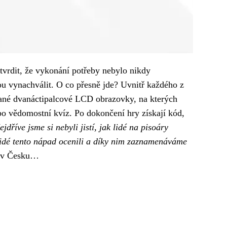
tvrdit, že vykonání potřeby nebylo nikdy
ou vynachválit. O co přesně jde? Uvnitř každého z
ované dvanáctipalcové LCD obrazovky, na kterých
bo vědomostní kvíz. Po dokončení hry získají kód,
jdříve jsme si nebyli jistí, jak lidé na pisoáry
 Lidé tento nápad ocenili a díky nim zaznamenáváme
me v Česku…