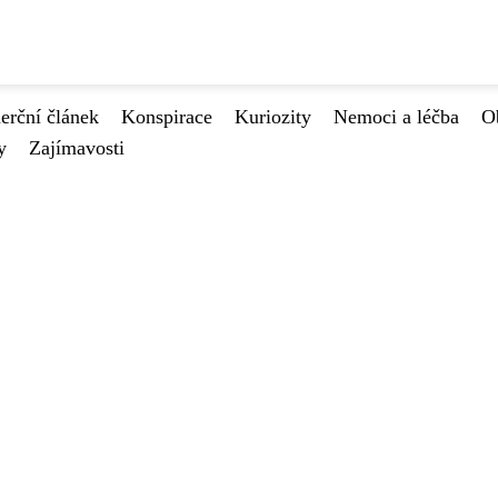
rční článek
Konspirace
Kuriozity
Nemoci a léčba
O
y
Zajímavosti