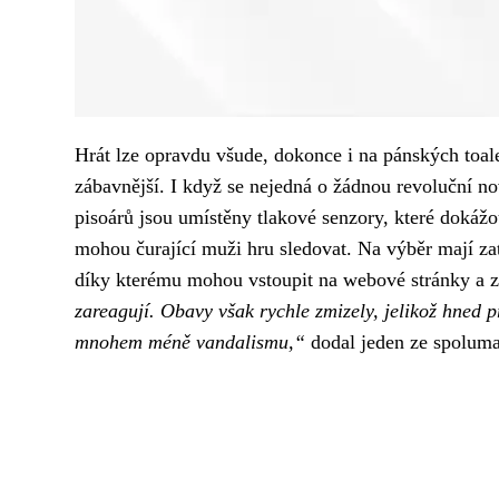
Hrát lze opravdu všude, dokonce i na pánských toal
zábavnější. I když se nejedná o žádnou revoluční n
pisoárů jsou umístěny tlakové senzory, které dokáž
mohou čurající muži hru sledovat. Na výběr mají zat
díky kterému mohou vstoupit na webové stránky a za
zareagují. Obavy však rychle zmizely, jelikož hned 
mnohem méně vandalismu,“
dodal jeden ze spoluma