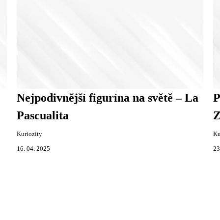
Nejpodivnější figurína na světě – La
P
Pascualita
Z
Kuriozity
Ku
16. 04. 2025
23