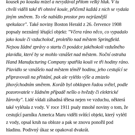
kousek po kousku mizel a nevydával přitom velký hluk. V tu
chvíli viděli také tři ohnivé koule, přičemž každá z nich se vydala
jiným směrem. To vše nabídlo prostor pro nejrůznější
spekulace".
Také noviny Boston Herald z 26. července 1908
popsaly neznámý létající objekt:
"Včera ráno něco, co vypadalo
jako koule či vzducholoď, proletělo nad městem Springfield.
Nejsou žádné zprávy o startu či posádce jakéhokoli vzdušného
plavidla, které by se mohlo vznášet nad městem. Noční ostraha
Hand Manufacturing Company spatřila kouli ve tři hodiny ráno.
Plavidlo se vznášelo nad městem téměř hodinu, jeho cestující se
připravovali na přistání, pak ale vylétlo výše a zmizelo
jihovýchodním směrem. Koráb byl obklopen řadou světel, podle
pozorovatele v žádném případě nešlo o hvězdy či elektrické
žárovky".
Lidé vídali záhadná tělesa nejen ve vzduchu, některá
také vylétala z vody. V roce 1911 psaly mnohé noviny o tom, že
cestující parníku America Maru viděli svítící objekt, který vylétl
z vody, opsal kruh na obloze a pak se znovu ponořil pod
hladinu. Podivný úkaz se opakoval dvakrát.