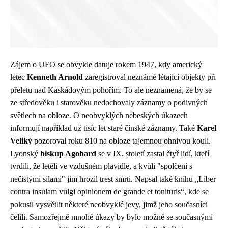
Zájem o UFO se obvykle datuje rokem 1947, kdy americký
letec
Kenneth Arnold
zaregistroval neznámé létající objekty při
přeletu nad Kaskádovým pohořím. To ale neznamená, že by se
ze středověku i starověku nedochovaly záznamy o podivných
světlech na obloze. O neobvyklých nebeských úkazech
informují například už tisíc let staré čínské záznamy. Také
Karel
Veliký
pozoroval roku 810 na obloze tajemnou ohnivou kouli.
Lyonský
biskup Agobard
se v IX. století zastal čtyř lidí, kteří
tvrdili, že letěli ve vzdušném plavidle, a kvůli "spolčení s
nečistými silami" jim hrozil trest smrti. Napsal také knihu „Liber
contra insulam vulgi opinionem de grande et tonituris“, kde se
pokusil vysvětlit některé neobvyklé jevy, jimž jeho současníci
čelili. Samozřejmě mnohé úkazy by bylo možné se současnými