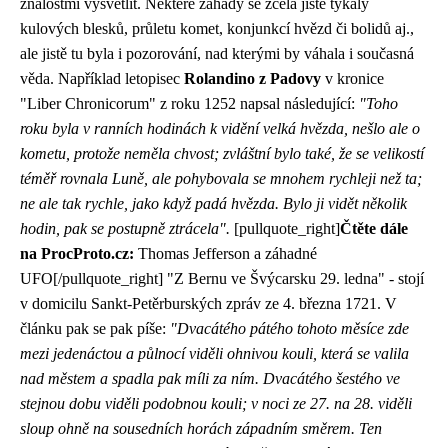
znalostmi vysvětlit. Některé záhady se zcela jistě týkaly
kulových blesků, průletu komet, konjunkcí hvězd či bolidů aj.,
ale jistě tu byla i pozorování, nad kterými by váhala i současná
věda. Například letopisec
Rolandino z Padovy
v kronice
"Liber Chronicorum" z roku 1252 napsal následující:
"Toho
roku byla v ranních hodinách k vidění velká hvězda, nešlo ale o
kometu, protože neměla chvost; zvláštní bylo také, že se velikostí
téměř rovnala Luně, ale pohybovala se mnohem rychleji než ta;
ne ale tak rychle, jako když padá hvězda. Bylo ji vidět několik
hodin, pak se postupně ztrácela".
[pullquote_right]
Čtěte dále
na ProcProto.cz:
Thomas Jefferson a záhadné
UFO
[/pullquote_right] "Z Bernu ve Švýcarsku 29. ledna" - stojí
v domicilu Sankt-Petěrburských zpráv ze 4. března 1721. V
článku pak se pak píše:
"Dvacátého pátého tohoto měsíce zde
mezi jedenáctou a půlnocí viděli ohnivou kouli, která se valila
nad městem a spadla pak míli za ním. Dvacátého šestého ve
stejnou dobu viděli podobnou kouli; v noci ze 27. na 28. viděli
sloup ohně na sousedních horách západním směrem. Ten