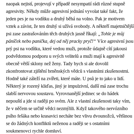
naopak nejistí, projevují v případě nesympatií rádi různé stupně
agresivity. Někdy může agresivní jednání vyvolat také fakt, že
jeden pes je na vodítku a druhý běhá na volno. Pak je motivem
vztek a závist, že ten druhý si užívá svobody. A někteří majetničtější
psi zase zastrašováním těch druhých jasně říkají:
„Tohle je můj
páníček nebo panička, dej od něj pracky pryč!“
Více agresivní jsou
prý psi na vodítku, které vedou muži, protože údajně cítí jakousi
podvědomou podporu u svých velitelů a muži mají k agresivitě
obecně větší sklony než ženy. Tady bych si ale dovolil
zkonfrontovat zjištění brněnských vědců s vlastními zkušenostmi.
Hodně také záleží na zvířeti, které máte. U psů je to jako u lidí.
Některý je rozený kliďas, jiný je impulzivní, další má zase trochu
slabší nervovou soustavu. Vyrovnanější jedinec se do hádek
nepouští a jde si raději po svém. Ale z vlastní zkušenosti taky vím,
že v něčem se určitě vědci nezmýlili. Když takového nervózního
psího fešáka nebo krasavici necháte bez vlivu dvounožců, většinou
se do žádných konfliktů neženou a raději se s ostatními
soukmenovci rychle domluví.