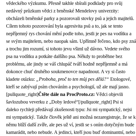
vědeckého výzkumu. Přesně takhle sbírali podklady pro svůj
nedávný průzkum vědci z brněnské Mendelovy univerzity:
obcházeli brněnské parky a pozorovali stovky psů a jejich majitelů.
Cílem tohoto pozorování byla agresivita psů a to, jak se tento
nepříjemný rys chování mění podle toho, jestli je pes na vodítku a
se svým majitelem, nebo naopak sám. Upřímně řečeno, kdo psy zná
a trochu jim rozumí, si tohoto jevu všiml už dávno. Vedete svého
psa na vodítku a potkáte dalšího psa. Někdy to proběhne bez
problému, ale jindy se váš chlupáč tváří hodně nepříjemně a má
dokonce chuť druhého soukmenovce napadnout. A vy si často
kladete otázku:
„Proboha, proč to ten můj pes dělá?“
Etologové,
kteří se zabývají psím chováním a psychologií, už ale mají jasno.
[pullquote_right]
Čtěte dále na ProcProto.cz:
Vědci objevili
šavlozubou veverku z „Doby ledové“
[/pullquote_right] Psi si
daleko rychleji předávají zkušenosti typu: Jsi mi sympatický, nejsi
mi sympatický. Takže člověk ještě ani možná nezaregistruje, že se k
němu blíží další zvíře, ale pes už ví, jestli se s oním dotyčným bude
kamarádit, nebo nebude. A jedinci, kteří jsou buď dominantní, nebo