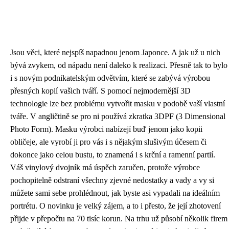
Jsou věci, které nejspíš napadnou jenom Japonce. A jak už u nich
bývá zvykem, od nápadu není daleko k realizaci. Přesně tak to bylo
i s novým podnikatelským odvětvím, které se zabývá výrobou
přesných kopií vašich tváří. S pomocí nejmodernější 3D
technologie lze bez problému vytvořit masku v podobě vaší vlastní
tváře. V angličtině se pro ni používá zkratka 3DPF (3 Dimensional
Photo Form). Masku výrobci nabízejí buď jenom jako kopii
obličeje, ale vyrobí ji pro vás i s nějakým slušivým účesem či
dokonce jako celou bustu, to znamená i s krční a ramenní partií.
Váš vinylový dvojník má úspěch zaručen, protože výrobce
pochopitelně odstraní všechny zjevné nedostatky a vady a vy si
můžete sami sebe prohlédnout, jak byste asi vypadali na ideálním
portrétu. O novinku je velký zájem, a to i přesto, že její zhotovení
přijde v přepočtu na 70 tisíc korun. Na trhu už působí několik firem