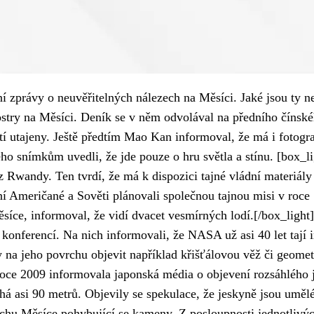
ní zprávy o neuvěřitelných nálezech na Měsíci. Jaké jsou ty n
kostry na Měsíci. Deník se v něm odvolával na předního čínsk
tí utajeny. Ještě předtím Mao Kan informoval, že má i fotogra
ho snímkům uvedli, že jde pouze o hru světla a stínu. [box_li
 Rwandy. Ten tvrdí, že má k dispozici tajné vládní materiál
ní Američané a Sověti plánovali společnou tajnou misi v roce
síce, informoval, že vidí dvacet vesmírných lodí.[/box_light
 konferencí. Na nich informovali, že NASA už asi 40 let tají i
na jeho povrchu objevit například křišťálovou věž či geomet
 roce 2009 informovala japonská média o objevení rozsáhlého
uhá asi 90 metrů. Objevily se spekulace, že jeskyně jsou umě
chu Měsíce pohybující se kameny. Z posloupnosti jednotlivý