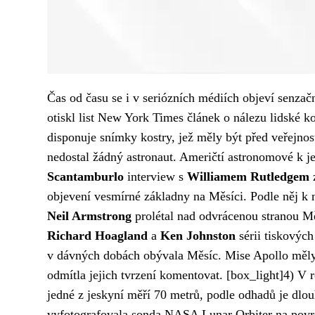
Čas od času se i v seriózních médiích objeví senzač
otiskl list New York Times článek o nálezu lidské 
disponuje snímky kostry, jež měly být před veřejnos
nedostal žádný astronaut. Američtí astronomové k je
Scantamburlo
interview s
Williamem Rutledgem
z
objevení vesmírné základny na Měsíci. Podle něj k 
Neil Armstrong
prolétal nad odvrácenou stranou Mě
Richard Hoagland
a
Ken Johnston
sérii tiskových
v dávných dobách obývala Měsíc. Mise Apollo měly 
odmítla jejich tvrzení komentovat. [box_light]4) V
jedné z jeskyní měří 70 metrů, podle odhadů je dlo
vyfotografovala sonda NASA Lunar Orbiter na povr