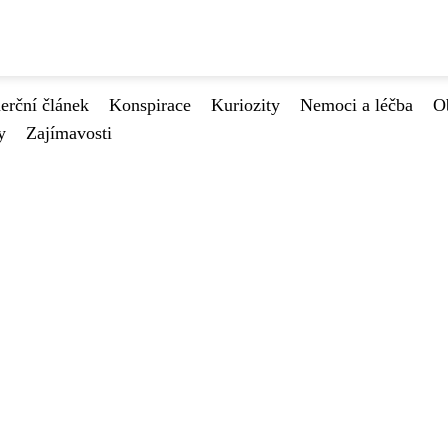
rční článek
Konspirace
Kuriozity
Nemoci a léčba
O
y
Zajímavosti