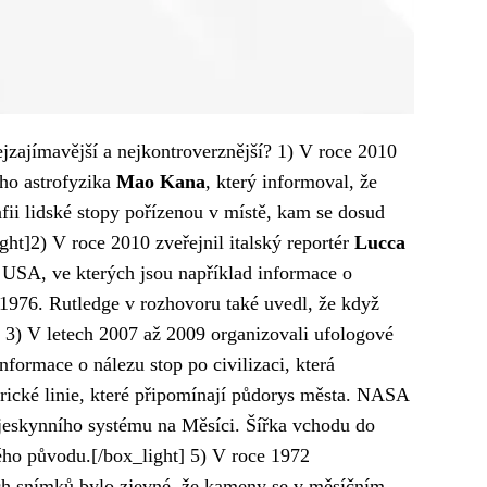
ejzajímavější a nejkontroverznější? 1) V roce 2010
ého astrofyzika
Mao Kana
, který informoval, že
fii lidské stopy pořízenou v místě, kam se dosud
ght]2) V roce 2010 zveřejnil italský reportér
Lucca
y USA, ve kterých jsou například informace o
 1976. Rutledge v rozhovoru také uvedl, že když
] 3) V letech 2007 až 2009 organizovali ufologové
nformace o nálezu stop po civilizaci, která
rické linie, které připomínají půdorys města. NASA
 jeskynního systému na Měsíci. Šířka vchodu do
lého původu.[/box_light] 5) V roce 1972
ch snímků bylo zjevné, že kameny se v měsíčním