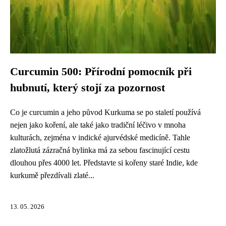
Curcumin 500: Přírodní pomocník při
hubnutí, který stojí za pozornost
Co je curcumin a jeho původ Kurkuma se po staletí používá
nejen jako koření, ale také jako tradiční léčivo v mnoha
kulturách, zejména v indické ajurvédské medicíně. Tahle
zlatožlutá zázračná bylinka má za sebou fascinující cestu
dlouhou přes 4000 let. Představte si kořeny staré Indie, kde
kurkumě přezdívali zlaté...
13. 05. 2026