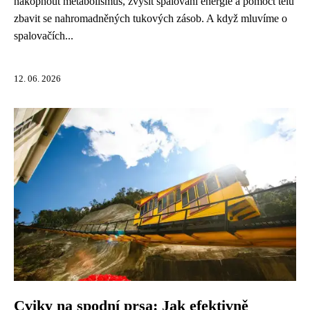
nakopnout metabolismus, zvýšit spalování energie a pomoct tělu
zbavit se nahromadněných tukových zásob. A když mluvíme o
spalovačích...
12. 06. 2026
Cviky na spodní prsa: Jak efektivně