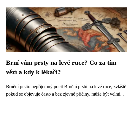
Brní vám prsty na levé ruce? Co za tím
vězí a kdy k lékaři?
Brnění prstů: nepříjemný pocit Brnění prstů na levé ruce, zvláště
pokud se objevuje často a bez zjevné příčiny, může být velmi...