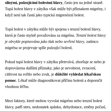
silnými, pulzujícími bolestmi hlavy
, často jen na jedné straně.
Tupá bolest hlavy v zátylku však může být příznakem migrény, i
když není tak častá jako typická migrenózní bolest.
Tupá bolest v zátylku může být spojena s tenzní bolestí hlavy,
která je často mylně považována za migrénu.
Tenzní bolest hlavy
je obvykle popisována jako tlak nebo sevření hlavy
, zatímco
migréna se projevuje spíše pulzující bolestí.
Pokud tupá bolest hlavy v zátylku přetrvává, zhoršuje se nebo je
doprovázena dalšími příznaky, jako je nevolnost, zvracení,
citlivost na světlo nebo zvuk, je
důležité vyhledat lékařskou
pomoc
. Lékař může diagnostikovat příčinu bolesti a doporučit
vhodnou léčbu.
Mezi faktory, které mohou vyvolat migrénu nebo tenzní bolest
hlavy, patří stres, nedostatek spánku, dehydratace, změny počasí,