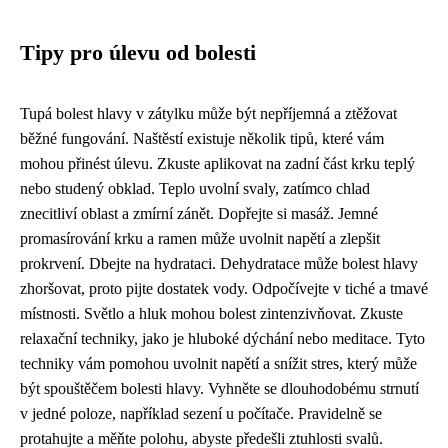
Tipy pro úlevu od bolesti
Tupá bolest hlavy v zátylku může být nepříjemná a ztěžovat
běžné fungování. Naštěstí existuje několik tipů, které vám
mohou přinést úlevu. Zkuste aplikovat na zadní část krku teplý
nebo studený obklad. Teplo uvolní svaly, zatímco chlad
znecitliví oblast a zmírní zánět. Dopřejte si masáž. Jemné
promasírování krku a ramen může uvolnit napětí a zlepšit
prokrvení. Dbejte na hydrataci. Dehydratace může bolest hlavy
zhoršovat, proto pijte dostatek vody. Odpočívejte v tiché a tmavé
místnosti. Světlo a hluk mohou bolest zintenzivňovat. Zkuste
relaxační techniky, jako je hluboké dýchání nebo meditace. Tyto
techniky vám pomohou uvolnit napětí a snížit stres, který může
být spouštěčem bolesti hlavy. Vyhněte se dlouhodobému strnutí
v jedné poloze, například sezení u počítače. Pravidelně se
protahujte a měňte polohu, abyste předešli ztuhlosti svalů.