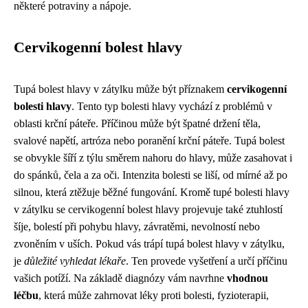
některé potraviny a nápoje.
Cervikogenní bolest hlavy
Tupá bolest hlavy v zátylku může být příznakem
cervikogenní
bolesti hlavy
. Tento typ bolesti hlavy vychází z problémů v
oblasti krční páteře. Příčinou může být špatné držení těla,
svalové napětí, artróza nebo poranění krční páteře. Tupá bolest
se obvykle šíří z týlu směrem nahoru do hlavy, může zasahovat i
do spánků, čela a za oči. Intenzita bolesti se liší, od mírné až po
silnou, která ztěžuje běžné fungování. Kromě tupé bolesti hlavy
v zátylku se cervikogenní bolest hlavy projevuje také ztuhlostí
šíje, bolestí při pohybu hlavy, závratěmi, nevolností nebo
zvoněním v uších. Pokud vás trápí tupá bolest hlavy v zátylku,
je
důležité vyhledat lékaře
. Ten provede vyšetření a určí příčinu
vašich potíží. Na základě diagnózy vám navrhne
vhodnou
léčbu
, která může zahrnovat léky proti bolesti, fyzioterapii,