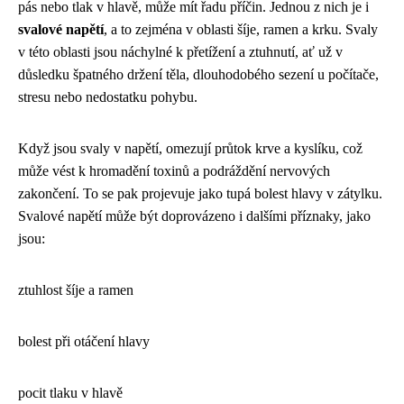
pás nebo tlak v hlavě, může mít řadu příčin. Jednou z nich je i
svalové napětí
, a to zejména v oblasti šíje, ramen a krku. Svaly
v této oblasti jsou náchylné k přetížení a ztuhnutí, ať už v
důsledku špatného držení těla, dlouhodobého sezení u počítače,
stresu nebo nedostatku pohybu.
Když jsou svaly v napětí, omezují průtok krve a kyslíku, což
může vést k hromadění toxinů a podráždění nervových
zakončení. To se pak projevuje jako tupá bolest hlavy v zátylku.
Svalové napětí může být doprovázeno i dalšími příznaky, jako
jsou:
ztuhlost šíje a ramen
bolest při otáčení hlavy
pocit tlaku v hlavě