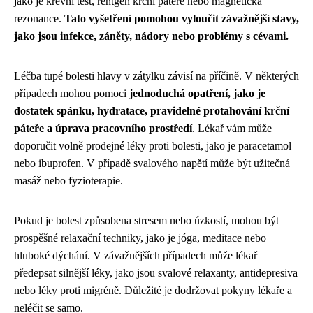
jako je krevní test, rentgen krční páteře nebo magnetická
rezonance.
Tato vyšetření pomohou vyloučit závažnější stavy,
jako jsou infekce, záněty, nádory nebo problémy s cévami.
Léčba tupé bolesti hlavy v zátylku závisí na příčině. V některých
případech mohou pomoci
jednoduchá opatření, jako je
dostatek spánku, hydratace, pravidelné protahování krční
páteře a úprava pracovního prostředí
. Lékař vám může
doporučit volně prodejné léky proti bolesti, jako je paracetamol
nebo ibuprofen. V případě svalového napětí může být užitečná
masáž nebo fyzioterapie.
Pokud je bolest způsobena stresem nebo úzkostí, mohou být
prospěšné relaxační techniky, jako je jóga, meditace nebo
hluboké dýchání. V závažnějších případech může lékař
předepsat silnější léky, jako jsou svalové relaxanty, antidepresiva
nebo léky proti migréně. Důležité je dodržovat pokyny lékaře a
neléčit se samo.