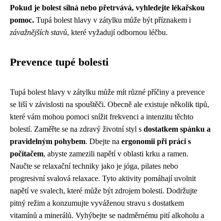
Pokud je bolest silná nebo přetrvává, vyhledejte lékařskou
pomoc.
Tupá bolest hlavy v zátylku může být příznakem i
závažnějších stavů
, které vyžadují odbornou léčbu.
Prevence tupé bolesti
Tupá bolest hlavy v zátylku může mít různé příčiny a prevence
se liší v závislosti na spouštěči. Obecně ale existuje několik tipů,
které vám mohou pomoci snížit frekvenci a intenzitu těchto
bolestí. Zaměřte se na zdravý životní styl s
dostatkem spánku a
pravidelným pohybem
. Dbejte na
ergonomii při práci s
počítačem
, abyste zamezili napětí v oblasti krku a ramen.
Naučte se relaxační techniky jako je jóga, pilates nebo
progresivní svalová relaxace. Tyto aktivity pomáhají uvolnit
napětí ve svalech, které může být zdrojem bolesti. Dodržujte
pitný režim a konzumujte vyváženou stravu s dostatkem
vitamínů a minerálů. Vyhýbejte se nadměrnému pití alkoholu a