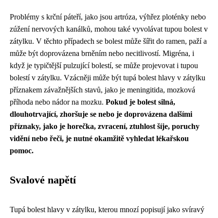
Problémy s krční páteří, jako jsou artróza, výhřez ploténky nebo
zúžení nervových kanálků, mohou také vyvolávat tupou bolest v
zátylku. V těchto případech se bolest může šířit do ramen, paží a
může být doprovázena brněním nebo necitlivostí. Migréna, i
když je typičtější pulzující bolestí, se může projevovat i tupou
bolestí v zátylku. Vzácněji může být tupá bolest hlavy v zátylku
příznakem závažnějších stavů, jako je meningitida, mozková
příhoda nebo nádor na mozku.
Pokud je bolest silná,
dlouhotrvající, zhoršuje se nebo je doprovázena dalšími
příznaky, jako je horečka, zvracení, ztuhlost šíje, poruchy
vidění nebo řeči, je nutné okamžitě vyhledat lékařskou
pomoc.
Svalové napětí
Tupá bolest hlavy v zátylku, kterou mnozí popisují jako svíravý