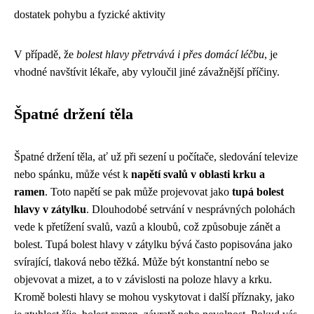
dostatek pohybu a fyzické aktivity
V případě, že
bolest hlavy přetrvává i přes domácí léčbu
, je
vhodné navštívit lékaře, aby vyloučil jiné závažnější příčiny.
Špatné držení těla
Špatné držení těla, ať už při sezení u počítače, sledování televize
nebo spánku, může vést k
napětí svalů v oblasti krku a
ramen
. Toto napětí se pak může projevovat jako
tupá bolest
hlavy v zátylku
. Dlouhodobé setrvání v nesprávných polohách
vede k přetížení svalů, vazů a kloubů, což způsobuje zánět a
bolest. Tupá bolest hlavy v zátylku bývá často popisována jako
svírající, tlaková nebo těžká. Může být konstantní nebo se
objevovat a mizet, a to v závislosti na poloze hlavy a krku.
Kromě bolesti hlavy se mohou vyskytovat i další příznaky, jako