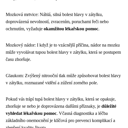
Mozková mrtvice: Náhlá, silná bolest hlavy v zátylku,
doprovázená nevolností, zvracením, poruchami řeči nebo
ochrnutím, vyžaduje
okamžitou lékařskou pomoc
.
Mozkový nádor: I když je to vzácnější příčina, nádor na mozku
může vyvolávat tupou bolest hlavy v zátylku, která se postupem
času zhoršuje.
Glaukom: Zvýšený nitrooční tlak může způsobovat bolest hlavy
v zátylku, rozmazané vidění a zúžení zorného pole.
Pokud vás trápí tupá bolest hlavy v zátylku, která se opakuje,
zhoršuje se nebo je doprovázena dalšími příznaky, je
důležité
vyhledat lékařskou pomoc
. Včasná diagnostika a léčba
základního onemocnění je klíčová pro prevenci komplikací a
zlepšení kvality života.