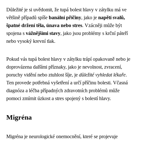
Důležité je si uvědomit, že tupá bolest hlavy v zátylku má ve
většině případů spíše
banální příčiny
, jako je
napětí svalů,
špatné držení těla, únava nebo stres
. Vzácněji může být
spojena s
vážnějšími stavy
, jako jsou problémy s krční páteří
nebo vysoký krevní tlak.
Pokud vás tupá bolest hlavy v zátylku trápí opakovaně nebo je
doprovázena dalšími příznaky, jako je nevolnost, zvracení,
poruchy vidění nebo ztuhlost šíje, je
důležité vyhledat lékaře
.
Ten provede potřebná vyšetření a určí příčinu bolesti. Včasná
diagnóza a léčba případných zdravotních problémů může
pomoci zmírnit úzkost a stres spojený s bolestí hlavy.
Migréna
Migréna je neurologické onemocnění, které se projevuje