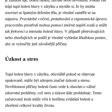
je ztuhlost šíje, bolest ramen, závratě nebo nevolnost. Pokud vás
trápí tupá bolest hlavy v zátylku a myslíte si, že by mohla
souviset se špatným držením těla, je vhodné zaměřit se na
nápravu.
Pravidelné cvičení, protahování a ergonomická úprava
pracovního prostředí mohou pomoci zmírnit napětí svalů a snížit
tak frekvenci a intenzitu bolestí hlavy.
V případě přetrvávajících
nebo zhoršujících se potíží je vhodné vyhledat lékařskou pomoc,
aby se vyloučily jiné závažnější příčiny.
Úzkost a stres
Tupá bolest hlavy v zátylku, obzvláště pokud se objevuje
opakovaně, může být zdrojem značné úzkosti a stresu.
Nevědomost příčiny bolesti často vede k obavám o vážné
zdravotní problémy, což stres a úzkost dále prohlubuje. Tento
začarovaný kruh může vést k horšímu zvládání bolesti a
zhoršení celkové kvality života.