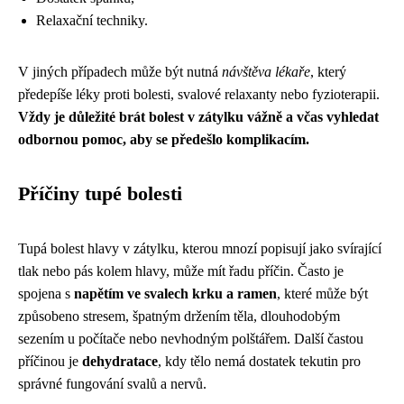
Relaxační techniky.
V jiných případech může být nutná
návštěva lékaře
, který
předepíše léky proti bolesti, svalové relaxanty nebo fyzioterapii.
Vždy je důležité brát bolest v zátylku vážně a včas vyhledat
odbornou pomoc, aby se předešlo komplikacím.
Příčiny tupé bolesti
Tupá bolest hlavy v zátylku, kterou mnozí popisují jako svírající
tlak nebo pás kolem hlavy, může mít řadu příčin. Často je
spojena s
napětím ve svalech krku a ramen
, které může být
způsobeno stresem, špatným držením těla, dlouhodobým
sezením u počítače nebo nevhodným polštářem. Další častou
příčinou je
dehydratace
, kdy tělo nemá dostatek tekutin pro
správné fungování svalů a nervů.