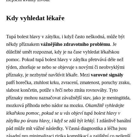
Kdy vyhledat lékaře
Tupá bolest hlavy v zátylku, i když často neškodná, může být
někdy příznakem
vážnějšího zdravotního problému
. Je
důležité umět rozpoznat, kdy je na čase vyhledat lékařskou
pomoc. Pokud tupá bolest hlavy v zátylku přetrvává déle než
týden, zhoršuje se nebo se objevuje s novými či neobvyklými
příznaky, je nezbytné navštívit lékaře. Mezi
varovné signály
patří horečka, ztuhlost krku, zvracení, zmatenost, poruchy zraku,
slabost končetin, potíže s řečí nebo ztráta rovnováhy. Tyto
příznaky mohou naznačovat závažnější stav, jako je meningitida,
mozková příhoda nebo nádor na mozku.
Okamžitě vyhledejte
lékařskou pomoc, pokud se u vás objeví tupá bolest hlavy v
zátylku po úrazu hlavy, i když se zdá být lehký.
I zdánlivě banální
pád může mít vážné následky. Včasná diagnostika a léčba jsou
zásadní pro minimalizaci rizika komplikací a zajištění co nejlepší