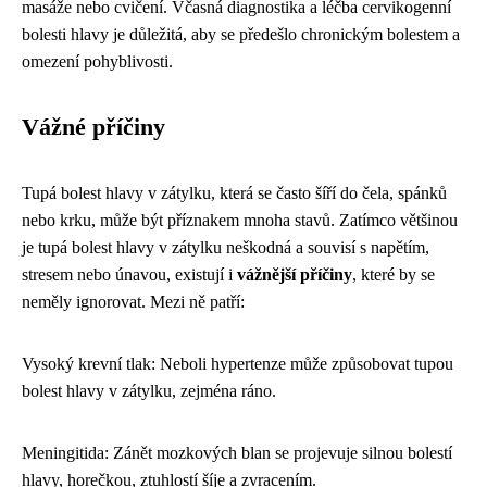
masáže nebo cvičení. Včasná diagnostika a léčba cervikogenní
bolesti hlavy je důležitá, aby se předešlo chronickým bolestem a
omezení pohyblivosti.
Vážné příčiny
Tupá bolest hlavy v zátylku, která se často šíří do čela, spánků
nebo krku, může být příznakem mnoha stavů. Zatímco většinou
je tupá bolest hlavy v zátylku neškodná a souvisí s napětím,
stresem nebo únavou, existují i
vážnější příčiny
, které by se
neměly ignorovat. Mezi ně patří:
Vysoký krevní tlak: Neboli hypertenze může způsobovat tupou
bolest hlavy v zátylku, zejména ráno.
Meningitida: Zánět mozkových blan se projevuje silnou bolestí
hlavy, horečkou, ztuhlostí šíje a zvracením.