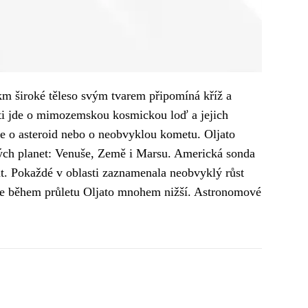
km široké těleso svým tvarem připomíná kříž a
osti jde o mimozemskou kosmickou loď a jejich
e o asteroid nebo o neobvyklou kometu. Oljato
ckých planet: Venuše, Země i Marsu. Americká sonda
át. Pokaždé v oblasti zaznamenala neobvyklý růst
 je během průletu Oljato mnohem nižší. Astronomové