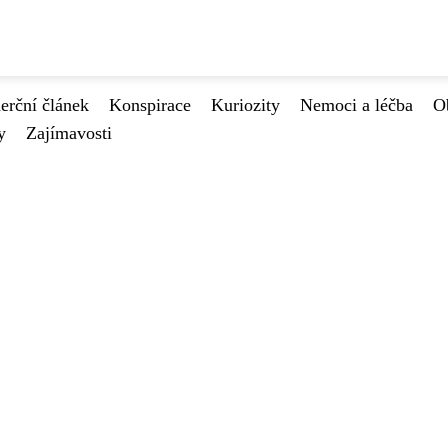
rční článek
Konspirace
Kuriozity
Nemoci a léčba
O
y
Zajímavosti