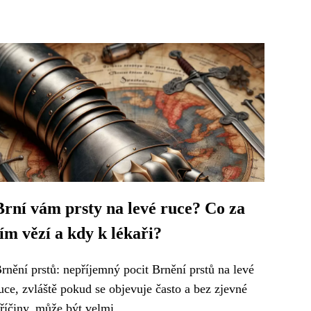
Brní vám prsty na levé ruce? Co za
tím vězí a kdy k lékaři?
rnění prstů: nepříjemný pocit Brnění prstů na levé
uce, zvláště pokud se objevuje často a bez zjevné
říčiny, může být velmi...