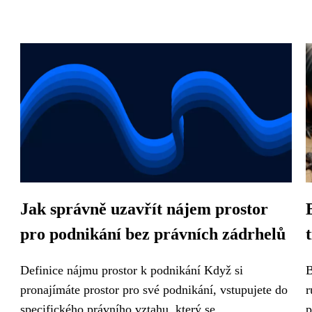
Jak správně uzavřít nájem prostor
pro podnikání bez právních zádrhelů
Definice nájmu prostor k podnikání Když si
B
pronajímáte prostor pro své podnikání, vstupujete do
r
specifického právního vztahu, který se...
p