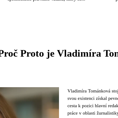
Proč Proto je Vladimíra T
Vladimíra Tománková stojí
svou existenci získal pev
cesta k pozici hlavní red
práce v oblasti žurnalisti