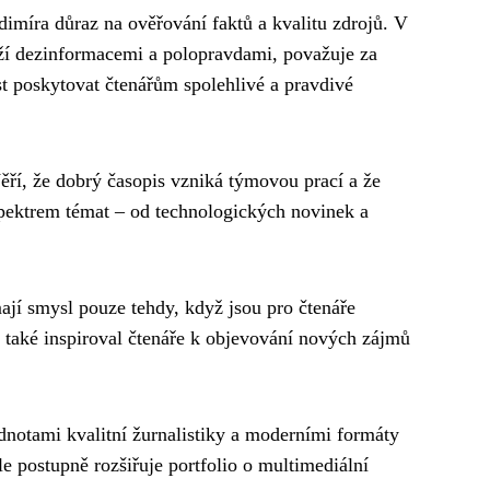
dimíra důraz na ověřování faktů a kvalitu zdrojů. V
ží dezinformacemi a polopravdami, považuje za
t poskytovat čtenářům spolehlivé a pravdivé
Věří, že dobrý časopis vzniká týmovou prací a že
spektrem témat – od technologických novinek a
 mají smysl pouze tehdy, když jsou pro čtenáře
 také inspiroval čtenáře k objevování nových zájmů
odnotami kvalitní žurnalistiky a moderními formáty
e postupně rozšiřuje portfolio o multimediální