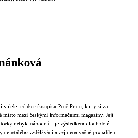
ománková
 v čele redakce časopisu Proč Proto, který si za
né místo mezi českými informačními magazíny. Její
aktorky nebyla náhodná – je výsledkem dlouholeté
ky, neustálého vzdělávání a zejména vášně pro sdílení