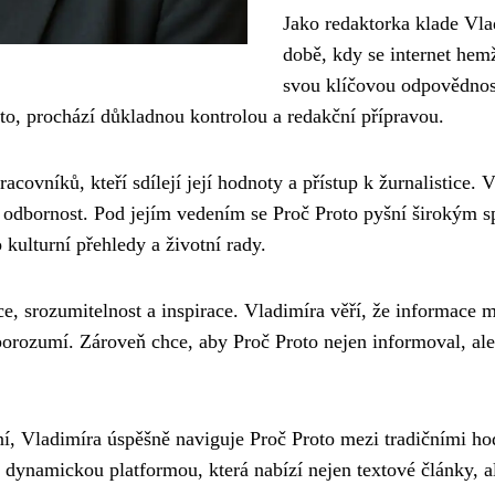
Jako redaktorka klade Vla
době, kdy se internet hem
svou klíčovou odpovědnos
to, prochází důkladnou kontrolou a redakční přípravou.
ovníků, kteří sdílejí její hodnoty a přístup k žurnalistice. 
a odbornost. Pod jejím vedením se Proč Proto pyšní širokým 
kulturní přehledy a životní rady.
vance, srozumitelnost a inspirace. Vladimíra věří, že informace
orozumí. Zároveň chce, aby Proč Proto nejen informoval, ale
ění, Vladimíra úspěšně naviguje Proč Proto mezi tradičními h
dynamickou platformou, která nabízí nejen textové články, al