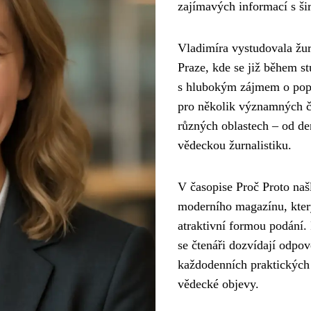
zajímavých informací s šir
Vladimíra vystudovala žur
Praze, kde se již během st
s hlubokým zájmem o popu
pro několik významných če
různých oblastech – od den
vědeckou žurnalistiku.
V časopise Proč Proto našl
moderního magazínu, který
atraktivní formou podání.
se čtenáři dozvídají odpov
každodenních praktických r
vědecké objevy.