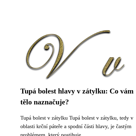
Tupá bolest hlavy v zátylku: Co vám
tělo naznačuje?
Tupá bolest v zátylku Tupá bolest v zátylku, tedy v
oblasti krční páteře a spodní části hlavy, je častým
problémem, který postihuje...