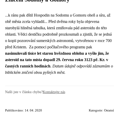
...k ránu pak dštil Hospodin na Sodomu a Gomoru oheň a síru, až
obě města zcela vyhladil... Před dvěma roky byla objevena
starobylá hliněná tabulka, která zmiňovala pád asteroidu do této
oblasti. Vědci destičku podrobně prozkoumali a zjistili, že se jedná
o kopii pozorování sumerských astronomů, vytvořenou v roce 700
před Kristem. Za pomoci počítačového programu pak
nasimulovali tisíce let starou hvězdnou oblohu a vyšlo jim, že
asteroid na tato místa dopadl 29. června roku 3123 př. Kr. v
časných ranních hodinách
.
Datum údajně odpovídá záznamům o
biblickém zničení obou pyšných měst.
Našli jste v článku chybu?
Kontaktujte nás
Publikováno: 14. 04. 2020
Kategorie:
Ostatní