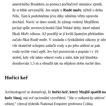
amerického Boulderu za pomoci počítačové simulace zjistili,
že si bible nevymýšlí. Jen nejde o
Rudé moře
, nýbrž o deltu
Nilu. Tam k podobnému jevu díky silnému větru opravdu
dochází. Navíc se dnes soudí, že zástup vedený Mojžíšem
prchal spíše severovýchodní částí Nilské delty, které místní
říkali
Moře rákosu
. Až později se jí kvůli špatným překladům
začalo říkat Rudé moře. V souladu s fyzikálními zákony je zde
vítr skutečně schopen zatlačit vody a po jeho utišení se pak
voda rychle vrací zpět. Jev byl pozorován a popsán i v 19.
století, kdy vítr takto odnesl vodu z míst, kde její hloubka
dosahovala 1,5 m a obnažil tak na nějakou dobu suché dno.
Hořící keř
Archeologové se domnívají, že
hořící keř, který Mojžíš spatřil na
hoře Sinaj
, má své racionální vysvětlení. "Jde o
vulkanicky aktivní
oblast
," citoval týdeník National Enquirer profesora Colina