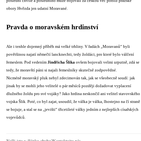
poslední chvíle a posledního muže bojovali za českou věc poblíž pražské
obory Hvězda jen udatní Moravané.
Pravda o moravském hrdinství
Ale i tenhle dojemný příběh má velké trhliny. V řadách „Moravanů“ byli
povětšinou najatí němečtí lancknechti, tedy žoldáci, pro které bylo válčení
řemeslem. Pod vedením
Jindřicha Šlika
ovšem bojovali velmi urputně, zdá se
tedy, že moravští páni si najali řemeslníky skutečně zodpovědné.
Nicméně moravský pluk nebyl zdecimován tak, jak se všeobecně soudí: jak
jinak by se mohli jeho velitelé o pár měsíců později dožadovat vyplacení
dlužného žoldu pro své vojáky? Jako hrdina neskončil ani velitel stavovského
vojska Šlik. Poté, co byl zajat, usoudil, že válka je válka, lhostejno na čí straně
se bojuje, a stal se na „jevišti“ třicetileté války jedním z nejlepších císařských
vojevůdců.