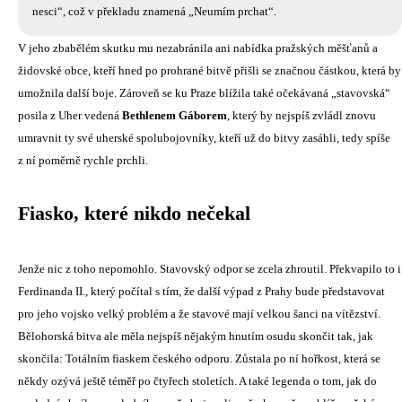
nesci“, což v překladu znamená „Neumím prchat“.
V jeho zbabělém skutku mu nezabránila ani nabídka pražských měšťanů a
židovské obce, kteří hned po prohrané bitvě přišli se značnou částkou, která by
umožnila další boje. Zároveň se ku Praze blížila také očekávaná „stavovská“
posila z Uher vedená
Bethlenem Gáborem
, který by nejspíš zvládl znovu
umravnit ty své uherské spolubojovníky, kteří už do bitvy zasáhli, tedy spíše
z ní poměrně rychle prchli.
Fiasko, které nikdo nečekal
Jenže nic z toho nepomohlo. Stavovský odpor se zcela zhroutil. Překvapilo to i
Ferdinanda II., který počítal s tím, že další výpad z Prahy bude představovat
pro jeho vojsko velký problém a že stavové mají velkou šanci na vítězství.
Bělohorská bitva ale měla nejspíš nějakým hnutím osudu skončit tak, jak
skončila: Totálním fiaskem českého odporu. Zůstala po ní hořkost, která se
někdy ozývá ještě téměř po čtyřech stoletích. A také legenda o tom, jak do