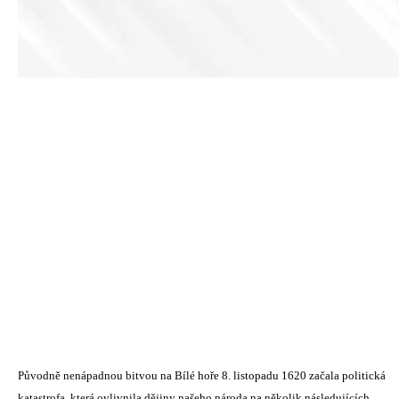
Původně nenápadnou bitvou na Bílé hoře 8. listopadu 1620 začala politická
katastrofa, která ovlivnila dějiny našeho národa na několik následujících