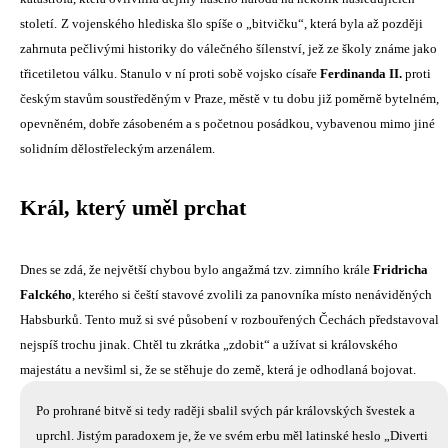
století.
Z vojenského hlediska šlo spíše o „bitvičku“, která byla až později
zahrnuta pečlivými historiky do válečného šílenství, jež ze školy známe jako
třicetiletou válku. Stanulo v ní proti sobě vojsko císaře
Ferdinanda II.
proti
českým stavům soustředěným v Praze, městě v tu dobu již poměrně bytelném,
opevněném, dobře zásobeném a s početnou posádkou, vybavenou mimo jiné
solidním dělostřeleckým arzenálem.
Král, který uměl prchat
Dnes se zdá, že největší chybou bylo angažmá tzv. zimního krále
Fridricha
Falckého
, kterého si čeští stavové zvolili za panovníka místo nenáviděných
Habsburků. Tento muž si své působení v rozbouřených Čechách představoval
nejspíš trochu jinak. Chtěl tu zkrátka „zdobit“ a užívat si královského
majestátu a nevšiml si, že se stěhuje do země, která je odhodlaná bojovat.
Po prohrané bitvě si tedy raději sbalil svých pár královských švestek a
uprchl. Jistým paradoxem je, že ve svém erbu měl latinské heslo „Diverti