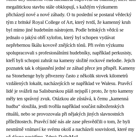
megalitickou stavbu stále obklopují, s každým výzkumem
přicházejí nové a nové záhady. O tu poslední se postaral vědecký
tým z britské Royal College of Art, který tvrdí, že kamenný kruh
byl mimo jiné hudebním nástrojem. Podle britských vědců se
jednalo o jakýsi obří xylofon, který byl schopen vydávat
nepřebernou škálu kovově znějících tónů. Při svém výzkumu
spolupracovali s profesionálními hudebníky, například perkusisty,
kteří byli schopni zahrát na kameny složité rockové melodie. Jejich
poznatek tak k objasnění jedné ze záhad přece jen přispěl. Kameny
na Stonehenge byly přivezeny často z několik stovek kilometrů
vzdálených lokalit, nacházejících se například ve Walesu. Pravěcí
lidé je sváželi na Salisburskou pláň nejspíš i proto, že tyto kameny
měly ten správný zvuk. Otázkou ale zůstává, k čemu „kamenná
hudba“ sloužila, jestli tvořila například součást náboženských
rituálů, nebo se provozovala při nějakých jiných slavnostních
příležitostech. Pravěcí lidé nás ale zase přesvědčili o tom, že byli
nesmírně vnímaví ke svému okolí a nacházeli souvislosti, které my
už dávno nevidíme. Zdroj: DailyMail