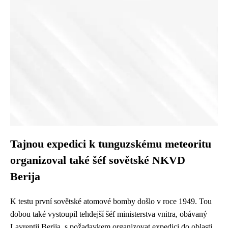
Tajnou expedici k tunguzskému meteoritu
organizoval také šéf sovětské NKVD
Berija
K testu první sovětské atomové bomby došlo v roce 1949. Tou
dobou také vystoupil tehdejší šéf ministerstva vnitra, obávaný
Lavrentij Berija, s požadavkem organizovat expedici do oblasti