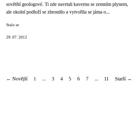
sovětští geologové. Ti zde navrtali kavernu se zemním plynem,
ale okolní podloží se zhroutilo a vytvořila se jáma o...
Stalo se
29. 07. 2012
← Novější
1
...
3
4
5
6
7
...
11
Starší →