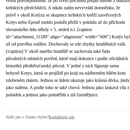
velmi pravděpodobné, že po svém příchodu přejali mnohé z odkazu
keltských předchůdců. A nikdo zatím nevyvrátil domněnku, že
právě v okolí Kotýzu se skupince keltských kněží zasvěcených
Kotys nebo Eponě mohlo podařit přežít v poklidu až do příchodu
slovanského lidu někdy v 5. století n.l. [caption
id="attachment_11189" align="alignnone" width="600"]
Kotýz byl
už od pravěku osídlen. Dochovaly se zde zbytky hradištních valů.
[/caption] V okolí starého hradiště se zachovala také řada
půvabných místních pověstí, které mají dokonce i podle oficiálních
historiků předkřesťanský původ. V jedné z nich figuruje sama
bohyně Kotys, která se projíždí po kraji na nádherném bílém koni
zdobeném zlatem. Jednou se lidem ukazuje jako krásná dívka, jindy
jako stařena. A podle toho se také chová: Jednou jako laskavá víla z
pohádek a jednou jako potměšilá a zlá čarodějnice.
Našli jste v článku chybu?
Kontaktujte nás