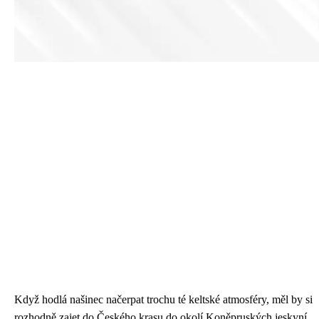
Když hodlá našinec načerpat trochu té keltské atmosféry, měl by si
rozhodně zajet do Českého krasu do okolí Koněpruských jeskyní.