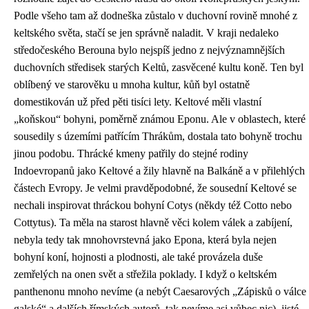
Podle všeho tam až dodneška zůstalo v duchovní rovině mnohé z
keltského světa, stačí se jen správně naladit. V kraji nedaleko
středočeského Berouna bylo nejspíš jedno z nejvýznamnějších
duchovních středisek starých Keltů, zasvěcené kultu koně. Ten byl
oblíbený ve starověku u mnoha kultur, kůň byl ostatně
domestikován už před pěti tisíci lety. Keltové měli vlastní
„koňskou“ bohyni, poměrně známou Eponu. Ale v oblastech, které
sousedily s územími patřícím Thrákům, dostala tato bohyně trochu
jinou podobu. Thrácké kmeny patřily do stejné rodiny
Indoevropanů jako Keltové a žily hlavně na Balkáně a v přilehlých
částech Evropy. Je velmi pravděpodobné, že sousední Keltové se
nechali inspirovat thráckou bohyní Cotys (někdy též Cotto nebo
Cottytus). Ta měla na starost hlavně věci kolem válek a zabíjení,
nebyla tedy tak mnohovrstevná jako Epona, která byla nejen
bohyní koní, hojnosti a plodnosti, ale také provázela duše
zemřelých na onen svět a střežila poklady. I když o keltském
panthenonu mnoho nevíme (a nebýt Caesarových „Zápisků o válce
galské“ a dalších římských autorů, tak nevíme asi vůbec nic), jisté