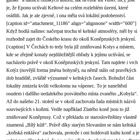
je, že Eponu uctívali Keltové na celém rozlehlém území, které
osídlili. Jak je ale zjevné, i ona měla svá lokální podobenství.
[caption id="attachment_11186" align="alignnone" width="600"]
Když hodlá našinec načerpat trochu té keltské atmosféry, měl by si
rozhodně zajet do Českého krasu do okolí Koněpruských jeskyní.
[/caption] V Čechách to tedy byla již zmiňovaná Kotys a místem,
kde se zřejmě konaly nejdůležitější obřady k jejímu uctívání, se
nacházelo právě v okolí Koněpruských jeskyní. Tam najdete i vrch
Kotýz (novější forma jména bohyně), na němž stálo od pravěkých
dob hradiště, zvláště významné v keltských časech. Bohužel část
lokality zmizela kvůli velkolomu na vápenec. To je naneštěstí
osudem i dalšího nedalekého posvátného místa zvaného „Kobyla“.
Až do našeho 21. století se v okolí zachovala řada místních názvů
souvisejících s koňmi. Vedle například Zlatého koně jsou to již
zmiňované Koněprusy. Což v překladu ze staroslověnštiny vlastně
znamená „Bílý kůň“. Právě díky starým Slovanům se nám keltská
„koňská enkláva“ zachovala, protože i oni holdovali kultu koně a je