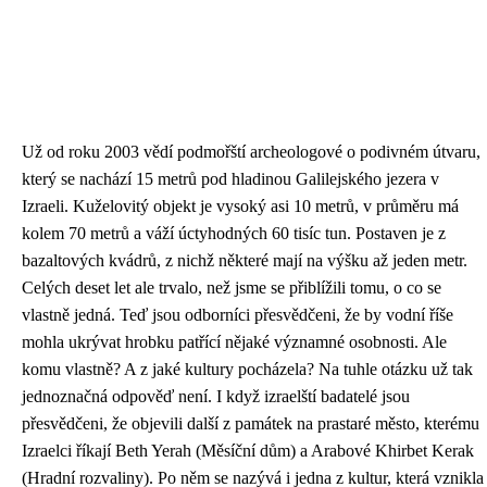
Už od roku 2003 vědí podmořští archeologové o podivném útvaru,
který se nachází 15 metrů pod hladinou Galilejského jezera v
Izraeli. Kuželovitý objekt je vysoký asi 10 metrů, v průměru má
kolem 70 metrů a váží úctyhodných 60 tisíc tun. Postaven je z
bazaltových kvádrů, z nichž některé mají na výšku až jeden metr.
Celých deset let ale trvalo, než jsme se přiblížili tomu, o co se
vlastně jedná. Teď jsou odborníci přesvědčeni, že by vodní říše
mohla ukrývat hrobku patřící nějaké významné osobnosti. Ale
komu vlastně? A z jaké kultury pocházela? Na tuhle otázku už tak
jednoznačná odpověď není. I když izraelští badatelé jsou
přesvědčeni, že objevili další z památek na prastaré město, kterému
Izraelci říkají Beth Yerah (Měsíční dům) a Arabové Khirbet Kerak
(Hradní rozvaliny). Po něm se nazývá i jedna z kultur, která vznikla