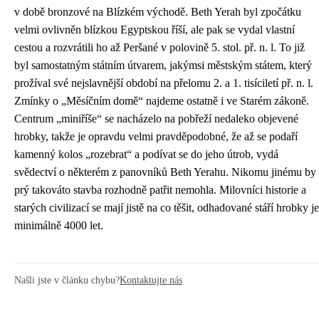
v době bronzové na Blízkém východě. Beth Yerah byl zpočátku
velmi ovlivněn blízkou Egyptskou říší, ale pak se vydal vlastní
cestou a rozvrátili ho až Peršané v polovině 5. stol. př. n. l. To již
byl samostatným státním útvarem, jakýmsi městským státem, který
prožíval své nejslavnější období na přelomu 2. a 1. tisíciletí př. n. l.
Zmínky o „Měsíčním domě“ najdeme ostatně i ve Starém zákoně.
Centrum „miniříše“ se nacházelo na pobřeží nedaleko objevené
hrobky, takže je opravdu velmi pravděpodobné, že až se podaří
kamenný kolos „rozebrat“ a podívat se do jeho útrob, vydá
svědectví o některém z panovníků Beth Yerahu. Nikomu jinému by
prý takováto stavba rozhodně patřit nemohla. Milovníci historie a
starých civilizací se mají jistě na co těšit, odhadované stáří hrobky je
minimálně 4000 let.
Našli jste v článku chybu?
Kontaktujte nás