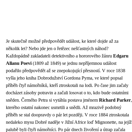
Je skutečně možné předpovědět událost, ke které dojde až za
několik let? Nebo jde jen o řetězec nešťastných náhod?
Každopádně zakladateli detektivního a hororového žánru
Edgaru
Allanu Poevi
(1809 až 1849) se jednu nepříjemnou událost
podařilo předpovědět až se znepokojující přesností. V roce 1838
vyšla jeho kniha Dobrodužství Gordona Pyma, ve které popsal
příběh čtyř námořníků, kteří ztroskotali na lodi. Po čase jim začaly
docházet zásoby potravin a začali losovat o to, kdo bude ostatními
sněden. Černého Petra si vytáhla postava jménem
Richard Parker
,
kterého ostatní nakonec usmrtili a snědli. Až mrazivě podobný
příběh se stal doopravdy o pár let později. V roce 1884 ztroskotala
nedaleko mysu Dobré naděje v Jižní Africe loď Mignonette, na jejíž
palubě byli čtyři námořníci. Po pár dnech živoření a útrap začala