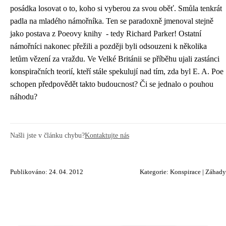
posádka losovat o to, koho si vyberou za svou oběť. Smůla tenkrát
padla na mladého námořníka. Ten se paradoxně jmenoval stejně
jako postava z Poeovy knihy - tedy Richard Parker! Ostatní
námořníci nakonec přežili a později byli odsouzeni k několika
letům vězení za vraždu. Ve Velké Británii se příběhu ujali zastánci
konspiračních teorií, kteří stále spekulují nad tím, zda byl E. A. Poe
schopen předpovědět takto budoucnost? Či se jednalo o pouhou
náhodu?
Našli jste v článku chybu?
Kontaktujte nás
Publikováno: 24. 04. 2012
Kategorie:
Konspirace
|
Záhady