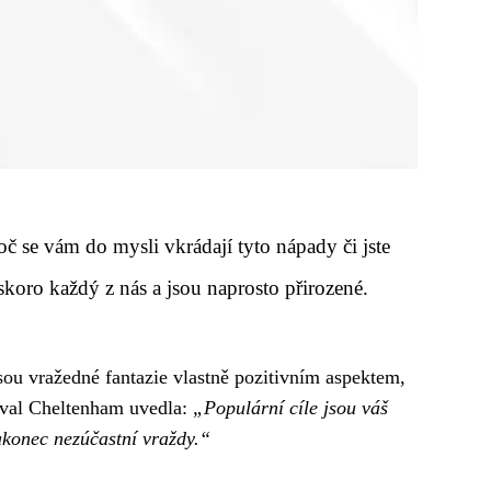
proč se vám do mysli vkrádají tyto nápady či jste
skoro každý z nás a jsou naprosto přirozené.
sou vražedné fantazie vlastně pozitivním aspektem,
tival Cheltenham uvedla:
„Populární cíle jsou váš
akonec nezúčastní vraždy.“