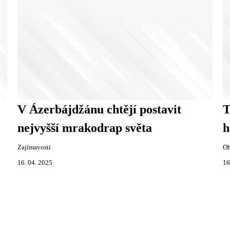
V Ázerbájdžánu chtějí postavit
T
nejvyšší mrakodrap světa
h
Zajímavosti
Ob
16. 04. 2025
16