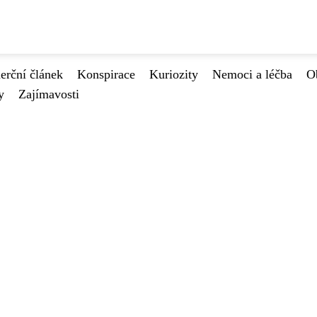
rční článek
Konspirace
Kuriozity
Nemoci a léčba
O
y
Zajímavosti