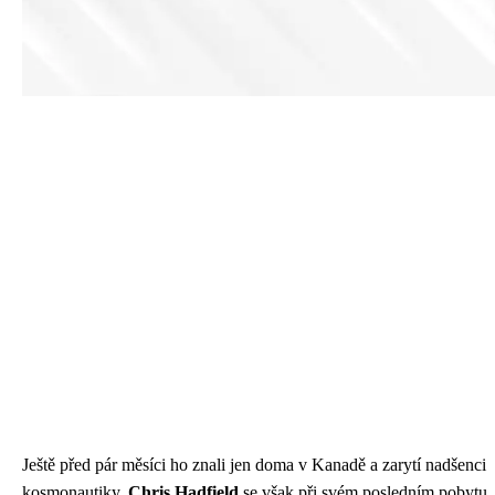
Ještě před pár měsíci ho znali jen doma v Kanadě a zarytí nadšenci
kosmonautiky.
Chris Hadfield
se však při svém posledním pobytu