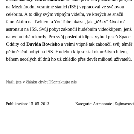
na Mezinárodní vesmírné stanici (ISS) vypracoval ve světovou
celebritu. A to díky svým vtipným videím, ve kterých se snažil
fanouškům na
Twitteru
a YouTube ukázat, jak „těžký“ život má
astronaut na ISS. Svůj pobyt zakončil hudebním videoklipem, jenž
na webu trhá rekordy. Pro svůj poslední klip si vybral píseň Space
Oddity od
Davida Bowieho
a velmi vtipně tak zakončil svůj téměř
pětiměsíční pobyt na ISS. Hudební klip se stal okamžitým hitem,
během necelých tří dnů ho už zhlédlo přes devět milionů uživatelů.
Našli jste v článku chybu?
Kontaktujte nás
Publikováno: 15. 05. 2013
Kategorie:
Astronomie
|
Zajímavosti