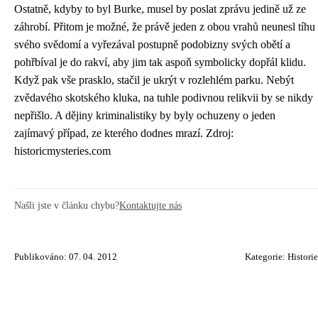
Ostatně, kdyby to byl Burke, musel by poslat zprávu jedině už ze
záhrobí. Přitom je možné, že právě jeden z obou vrahů neunesl tíhu
svého svědomí a vyřezával postupně podobizny svých obětí a
pohřbíval je do rakví, aby jim tak aspoň symbolicky dopřál klidu.
Když pak vše prasklo, stačil je ukrýt v rozlehlém parku. Nebýt
zvědavého skotského kluka, na tuhle podivnou relikvii by se nikdy
nepřišlo. A dějiny kriminalistiky by byly ochuzeny o jeden
zajímavý případ, ze kterého dodnes mrazí. Zdroj:
historicmysteries.com
Našli jste v článku chybu?
Kontaktujte nás
Publikováno: 07. 04. 2012
Kategorie:
Historie