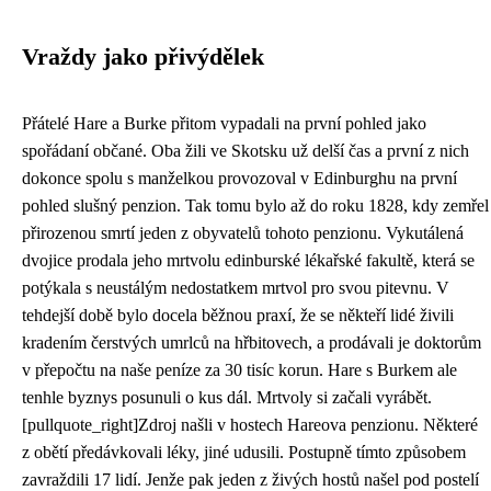
Vraždy jako přivýdělek
Přátelé Hare a Burke přitom vypadali na první pohled jako
spořádaní občané. Oba žili ve Skotsku už delší čas a první z nich
dokonce spolu s manželkou provozoval v Edinburghu na první
pohled slušný penzion. Tak tomu bylo až do roku 1828, kdy zemřel
přirozenou smrtí jeden z obyvatelů tohoto penzionu. Vykutálená
dvojice prodala jeho mrtvolu edinburské lékařské fakultě, která se
potýkala s neustálým nedostatkem mrtvol pro svou pitevnu. V
tehdejší době bylo docela běžnou praxí, že se někteří lidé živili
kradením čerstvých umrlců na hřbitovech, a prodávali je doktorům
v přepočtu na naše peníze za 30 tisíc korun. Hare s Burkem ale
tenhle byznys posunuli o kus dál. Mrtvoly si začali vyrábět.
[pullquote_right]Zdroj našli v hostech Hareova penzionu. Některé
z obětí předávkovali léky, jiné udusili. Postupně tímto způsobem
zavraždili 17 lidí. Jenže pak jeden z živých hostů našel pod postelí