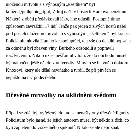
uloženou mrtvolu a s výnosným „kšeftíkem“ byl
konec. [/pullquote_right] Zdroj našli v hostech Hareova penzionu.
Některé z obětí předávkovali léky, jiné udusili. Postupně tímto
způsobem zavraždili 17 lidí. Jenže pak jeden z živých hostů našel
pod postelí uloženou mrtvolu a s výnosným „kšeftíkem“ byl konec.
Policie přemluvila Hareho ke spolupráci, ten vše do detailů popsal a
za odměnu byl zbaven viny. Burkeho odsoudili a popravili
rozčtvrcením. Nikdo už se nešťoural v tom, že do obchodu musel
být namočen ještě někdo z univerzity. Mluvilo se hlavně o doktoru
Knoxovi, který ale dělal neviňátko a tvrdil, že při pitvách se
nepřišlo na nic podezřelého.
Dřevěné mrtvolky na uklidnění svědomí
Případ se zdál být vyřešený, dokud se nenašly ony dřevěné figurky.
Policistům bylo jasné, že jejich autorem musel být někdo z těch, co
byli zapleteni do vražedného spiknutí. Nikdo se ale nepřiznal.