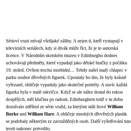
Sérioví vrazi mívají všelijaké záliby. A nejen ti, kteří vystupují v
televizních seriálech, kdy si divák může říct, že je to autorská
licence. V Národním skotském muzeu v Edinburghu dodnes
uchovávají předměty, které vypadají jako dětské hračky z počátku
19. století. Ovšem trochu morbidní… Tehdy našel malý chlapec v
parku soubor dřevěných figurek. Upoutaly ho tím, že byly krásně
vyřezané, obličeje vypadaly jako skutečné portréty. A navíc každá
figurka byla v malé rakvičce. Když se ale nález dostal do rukou
dospělých, měl klučina po radosti. Edinburghem totiž v tu dobu
doznívalo zděšení ze série vražd, za kterými stáli Irové
William
Burke
and
William Hare
. A obličeje mnohých dřevěných plastik
se podobaly některým ze zavražděných osob. Další vyšetřování tuto
teorii nakonec potvrdilo.