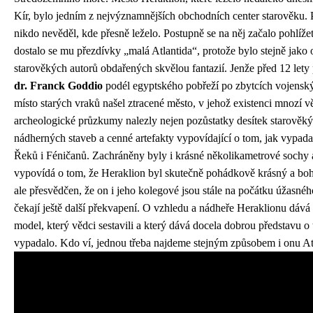
Kír, bylo jedním z nejvýznamnějších obchodních center starověku. 
nikdo nevěděl, kde přesně leželo. Postupně se na něj začalo pohlížet
dostalo se mu přezdívky „malá Atlantida“, protože bylo stejně jak
starověkých autorů obdařených skvělou fantazií. Jenže před 12 lety
dr. Franck Goddio
podél egyptského pobřeží po zbytcích vojenských
místo starých vraků našel ztracené město, v jehož existenci mnozí vě
archeologické průzkumy nalezly nejen pozůstatky desítek starověkýc
nádherných staveb a cenné artefakty vypovídající o tom, jak vypad
Řeků i Féničanů. Zachráněny byly i krásné několikametrové sochy 
vypovídá o tom, že Heraklion byl skutečně pohádkově krásný a boha
ale přesvědčen, že on i jeho kolegové jsou stále na počátku úžasnéh
čekají ještě další překvapení. O vzhledu a nádheře Heraklionu dává l
model, který vědci sestavili a který dává docela dobrou představu o
vypadalo. Kdo ví, jednou třeba najdeme stejným způsobem i onu Atl