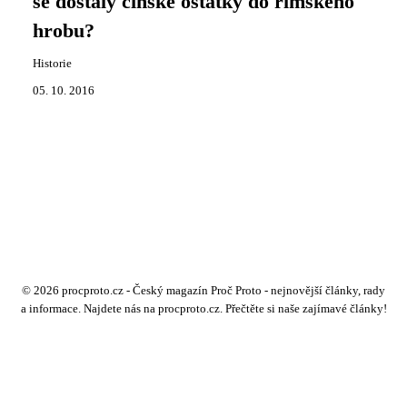
se dostaly čínské ostatky do římského
hrobu?
Historie
05. 10. 2016
© 2026 procproto.cz - Český magazín Proč Proto - nejnovější články, rady
a informace. Najdete nás na procproto.cz. Přečtěte si naše zajímavé články!