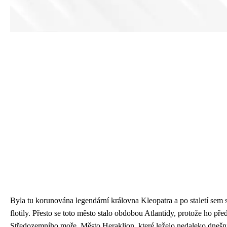
Byla tu korunována legendární královna Kleopatra a po staletí sem
flotily. Přesto se toto město stalo obdobou Atlantidy, protože ho pře
Středozemního moře. Město Heraklion, které leželo nedaleko dnešn