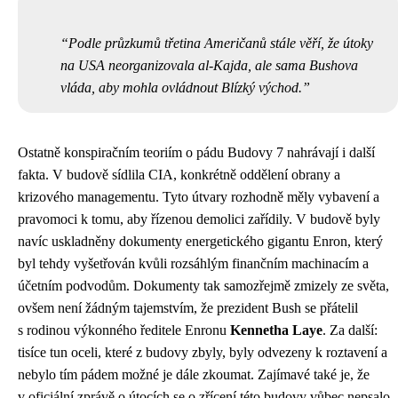
Podle průzkumů třetina Američanů stále věří, že útoky
na USA neorganizovala al-Kajda, ale sama Bushova
vláda, aby mohla ovládnout Blízký východ.
Ostatně konspiračním teoriím o pádu Budovy 7 nahrávají i další
fakta. V budově sídlila CIA, konkrétně oddělení obrany a
krizového managementu. Tyto útvary rozhodně měly vybavení a
pravomoci k tomu, aby řízenou demolici zařídily. V budově byly
navíc uskladněny dokumenty energetického gigantu
Enron
, který
byl tehdy vyšetřován kvůli rozsáhlým finančním machinacím a
účetním podvodům. Dokumenty tak samozřejmě zmizely ze světa,
ovšem není žádným tajemstvím, že prezident Bush se přátelil
s rodinou výkonného ředitele Enronu
Kennetha Laye
. Za další:
tisíce tun oceli, které z budovy zbyly, byly odvezeny k roztavení a
nebylo tím pádem možné je dále zkoumat. Zajímavé také je, že
v oficiální zprávě o útocích se o zřícení této budovy vůbec nepsalo.