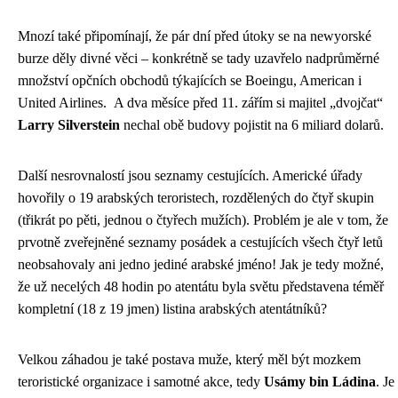
Mnozí také připomínají, že pár dní před útoky se na newyorské
burze děly divné věci – konkrétně se tady uzavřelo nadprůměrné
množství opčních obchodů týkajících se Boeingu, American i
United Airlines. A dva měsíce před 11. zářím si majitel „dvojčat“
Larry Silverstein
nechal obě budovy pojistit na 6 miliard dolarů.
Další nesrovnalostí jsou seznamy cestujících. Americké úřady
hovořily o 19 arabských teroristech, rozdělených do čtyř skupin
(třikrát po pěti, jednou o čtyřech mužích). Problém je ale v tom, že
prvotně zveřejněné seznamy posádek a cestujících všech čtyř letů
neobsahovaly ani jedno jediné arabské jméno! Jak je tedy možné,
že už necelých 48 hodin po atentátu byla světu představena téměř
kompletní (18 z 19 jmen) listina arabských atentátníků?
Velkou záhadou je také postava muže, který měl být mozkem
teroristické organizace i samotné akce, tedy
Usámy bin Ládina
. Je