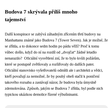
Budova 7 skrývala příliš mnoho
tajemství
Další konspirace se zabývá záhadným zřícením třetí budovy na
Manhattanu známé jako Budova 7 (Tower Seven). Jak je možné, že
se zřítila, a to dokonce sedm hodin po pádu věží? Proč k tomu
vůbec došlo, když do ní na rozdíl od „dvojčat“ žádné letadlo
nenarazilo? Oficiální vysvětlení zní, že to bylo kvůli požárům,
které se postupně zvětšovaly a rozšiřovaly do dalších pater.
Oficiální stanovisko vyšetřovatelů odmítli ale i architekti a vědci,
kteří považují za nemožné, že by pouhý oheň stačil k poničení
takového rozsahu a zastávají názor, že budova byla úmyslně
zdemolována. Způsob, jakým se Budova 7 zřítila, byl podle nich
typickou ukázkou demolice řízené výbušninami.