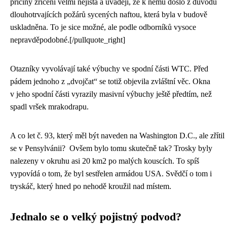
příčiny zřícení velmi nejistá a uvádějí, že k němu došlo z důvodu
dlouhotrvajících požárů sycených naftou, která byla v budově
uskladněna. To je sice možné, ale podle odborníků vysoce
nepravděpodobné.[/pullquote_right]
Otazníky vyvolávají také výbuchy ve spodní části WTC. Před
pádem jednoho z „dvojčat“ se totiž objevila zvláštní věc. Okna
v jeho spodní části vyrazily masivní výbuchy ještě předtím, než
spadl vršek mrakodrapu.
A co let č. 93, který měl být naveden na Washington D.C., ale zřítil
se v Pensylvánii? Ovšem bylo tomu skutečně tak? Trosky byly
nalezeny v okruhu asi 20 km2 po malých kouscích. To spíš
vypovídá o tom, že byl sestřelen armádou USA. Svědčí o tom i
tryskáč, který hned po nehodě kroužil nad místem.
Jednalo se o velký pojistný podvod?