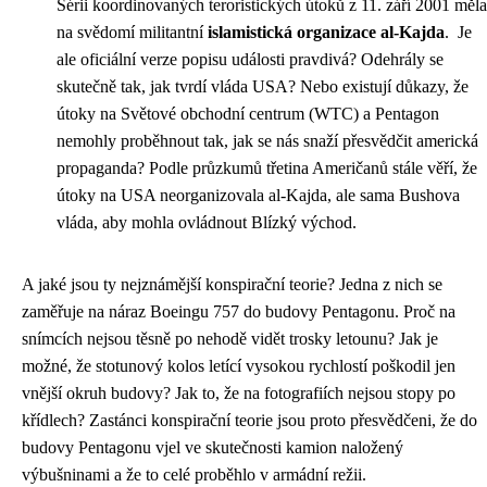
Sérii koordinovaných teroristických útoků z 11. září 2001 měla
na svědomí militantní
islamistická organizace al-Kajda
. Je
ale oficiální verze popisu události pravdivá? Odehrály se
skutečně tak, jak tvrdí vláda USA? Nebo existují důkazy, že
útoky na
Světové obchodní centrum
(WTC) a Pentagon
nemohly proběhnout tak, jak se nás snaží přesvědčit americká
propaganda? Podle průzkumů třetina Američanů stále věří, že
útoky na USA neorganizovala al-Kajda, ale sama Bushova
vláda, aby mohla ovládnout Blízký východ.
A jaké jsou ty nejznámější konspirační teorie? Jedna z nich se
zaměřuje na náraz Boeingu 757 do budovy Pentagonu. Proč na
snímcích nejsou těsně po nehodě vidět trosky letounu? Jak je
možné, že stotunový kolos letící vysokou rychlostí poškodil jen
vnější okruh budovy? Jak to, že na fotografiích nejsou stopy po
křídlech? Zastánci konspirační teorie jsou proto přesvědčeni, že do
budovy Pentagonu vjel ve skutečnosti kamion naložený
výbušninami a že to celé proběhlo v armádní režii.