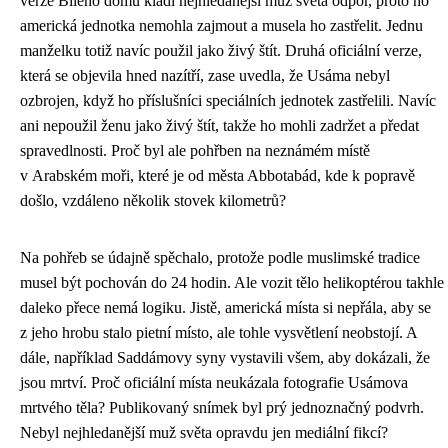
verze Bílého domu kladl nejhledanější muž světa odpor, proto ho
americká jednotka nemohla zajmout a musela ho zastřelit. Jednu
manželku totiž navíc použil jako živý štít. Druhá oficiální verze,
která se objevila hned nazítří, zase uvedla, že Usáma nebyl
ozbrojen, když ho příslušníci speciálních jednotek zastřelili. Navíc
ani nepoužil ženu jako živý štít, takže ho mohli zadržet a předat
spravedlnosti. Proč byl ale pohřben na neznámém místě
v Arabském moři, které je od města Abbotabád, kde k popravě
došlo, vzdáleno několik stovek kilometrů?
Na pohřeb se údajně spěchalo, protože podle muslimské tradice
musel být pochován do 24 hodin. Ale vozit tělo helikoptérou takhle
daleko přece nemá logiku. Jistě, americká místa si nepřála, aby se
z jeho hrobu stalo pietní místo, ale tohle vysvětlení neobstojí. A
dále, například Saddámovy syny vystavili všem, aby dokázali, že
jsou mrtví. Proč oficiální místa neukázala fotografie Usámova
mrtvého těla? Publikovaný snímek byl prý jednoznačný podvrh.
Nebyl nejhledanější muž světa opravdu jen mediální fikcí?