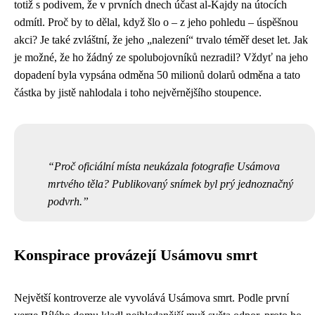
totiž s podivem, že v prvních dnech účast al-Kajdy na útocích
odmítl. Proč by to dělal, když šlo o – z jeho pohledu – úspěšnou
akci? Je také zvláštní, že jeho „nalezení“ trvalo téměř deset let. Jak
je možné, že ho žádný ze spolubojovníků nezradil? Vždyť na jeho
dopadení byla vypsána odměna 50 milionů dolarů odměna a tato
částka by jistě nahlodala i toho nejvěrnějšího stoupence.
Proč oficiální místa neukázala fotografie Usámova
mrtvého těla? Publikovaný snímek byl prý jednoznačný
podvrh.
Konspirace provázejí Usámovu smrt
Největší kontroverze ale vyvolává Usámova smrt. Podle první