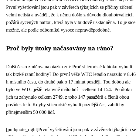
První vyšetřování jsou pak v závěrech týkajících se příčiny zřícení
velmi nejistá a uvádějí, že k němu došlo z důvodu dlouhotrvajících
požárů sycených naftou, která byla v budově uskladněna. To je sice
možné, ale podle odborníků vysoce nepravděpodobné.
Proč byly útoky načasovány na ráno?
Další často zmiňovaná otázka zní: Proč si teroristé k útoku vybrali
tak brzké ranní hodiny? Do první věže WTC letadlo narazilo v 8.46
h místního času, do druhé pak o 17 minut později. Tou dobou ale
bylo ve WTC ještě relativně málo lidí – celkem 14 154. Po útoku
jich tu zahynulo celkem 2749, z toho 147 pasažérů a členů obou
posádek letů. Kdyby si teroristé vybrali pozdější čas, zabili by
přinejmenším 50 000 lidí.
[pullquote_right]První vyšetřování jsou pak v závěrech týkajících se