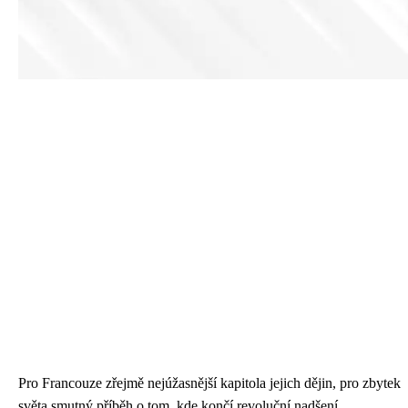
Pro Francouze zřejmě nejúžasnější kapitola jejich dějin, pro zbytek
světa smutný příběh o tom, kde končí revoluční nadšení.