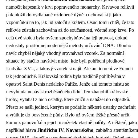
namočit kapesník v krvi popraveného monarchy. Krvavou relikvii
pak uložil do vydlabané ozdobené dýně a uchoval si ji jako
vzpomínku na to, jak lid zatočil s králem. Osud tomu chtěl, že tato
relikvie zůstala zachována až do současnosti, včetně stop krve. Po
celá dvě století byla ovšem zpochybňována její pravost, dokud
nedostaly prostor nejmodernější metody určování DNA. Dlouho
navíc chyběl nějaký vhodný srovnávací vzorek. Za normální
situace by stačilo navštívit místo, kde byli pohřbeni předkové
Ludvíka XVI., a takový vzorek si najít. Ale ani to není ve Francii
tak jednoduché. Královská rodina byla tradičně pohřbívána v
opatství Saint Denis nedaleko Paříže. Jenže ani tomuto místu se
nevyhnula nenávist rozběsněného lidu. Ten zhanobil královské
hroby, vytahal z nich ostatky, které zničil a naházel do odpadků.
Přesto se našli jedinci, kterým se podařilo některé ostatky zachránit
a vrátit je do posvěcené půdy. Bylo už ovšem těžké přesně určit,
komu z panovníků a jejich manželek vlastně patřily. A některé, jako
například hlava
Jindřicha IV. Navarrského
, zabitého atentátníkem
v roce 1610, skončily v soukromých sbírkách kuriozit. Právě tuto