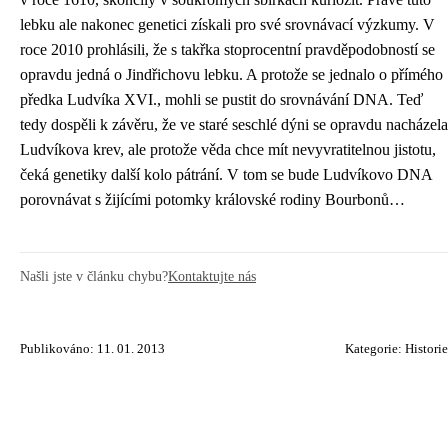
lebku ale nakonec genetici získali pro své srovnávací výzkumy. V
roce 2010 prohlásili, že s takřka stoprocentní pravděpodobností se
opravdu jedná o Jindřichovu lebku. A protože se jednalo o přímého
předka Ludvíka XVI., mohli se pustit do srovnávání DNA. Teď
tedy dospěli k závěru, že ve staré seschlé dýni se opravdu nacházela
Ludvíkova krev, ale protože věda chce mít nevyvratitelnou jistotu,
čeká genetiky další kolo pátrání. V tom se bude Ludvíkovo DNA
porovnávat s žijícími potomky královské rodiny Bourbonů…
Našli jste v článku chybu?
Kontaktujte nás
Publikováno: 11. 01. 2013
Kategorie:
Historie