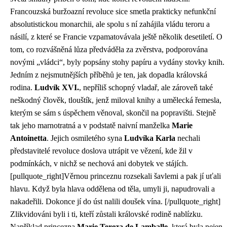
Francouzská buržoazní revoluce sice smetla prakticky nefunkční
absolutistickou monarchii, ale spolu s ní zahájila vládu teroru a
násilí, z které se Francie vzpamatovávala ještě několik desetiletí. O
tom, co rozvášněná lůza předváděla za zvěrstva, podporována
novými „vládci“, byly popsány stohy papíru a vydány stovky knih.
Jedním z nejsmutnějších příběhů je ten, jak dopadla královská
rodina.
Ludvík XVI.
, nepříliš schopný vladař, ale zároveň také
neškodný člověk, tlouštík, jenž miloval knihy a umělecká řemesla,
kterým se sám s úspěchem věnoval, skončil na popravišti. Stejně
tak jeho marnotratná a v podstatě naivní manželka
Marie
Antoinetta
. Jejich osmiletého syna
Ludvíka Karla
nechali
představitelé revoluce doslova utrápit ve vězení, kde žil v
podmínkách, v nichž se nechová ani dobytek ve stájích.
[pullquote_right]Věrnou princeznu rozsekali šavlemi a pak jí uťali
hlavu. Když byla hlava oddělena od těla, umyli ji, napudrovali a
nakadeřili. Dokonce jí do úst nalili doušek vína. [/pullquote_right]
Zlikvidováni byli i ti, kteří zůstali královské rodině nablízku.
Například princezna
Marie Tereza de Lamballe
, která byla nejen