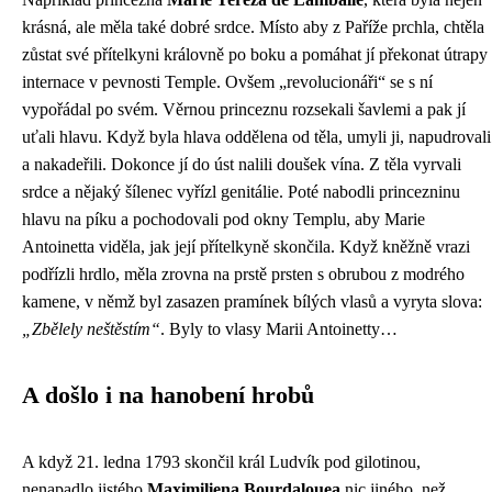
krásná, ale měla také dobré srdce. Místo aby z Paříže prchla, chtěla
zůstat své přítelkyni královně po boku a pomáhat jí překonat útrapy
internace v pevnosti Temple. Ovšem „revolucionáři“ se s ní
vypořádal po svém. Věrnou princeznu rozsekali šavlemi a pak jí
uťali hlavu. Když byla hlava oddělena od těla, umyli ji, napudrovali
a nakadeřili. Dokonce jí do úst nalili doušek vína. Z těla vyrvali
srdce a nějaký šílenec vyřízl genitálie. Poté nabodli princezninu
hlavu na píku a pochodovali pod okny Templu, aby Marie
Antoinetta viděla, jak její přítelkyně skončila. Když kněžně vrazi
podřízli hrdlo, měla zrovna na prstě prsten s obrubou z modrého
kamene, v němž byl zasazen pramínek bílých vlasů a vyryta slova:
„Zbělely neštěstím“
. Byly to vlasy Marii Antoinetty…
A došlo i na hanobení hrobů
A když 21. ledna 1793 skončil král Ludvík pod gilotinou,
nenapadlo jistého
Maximiliena Bourdalouea
nic jiného, než