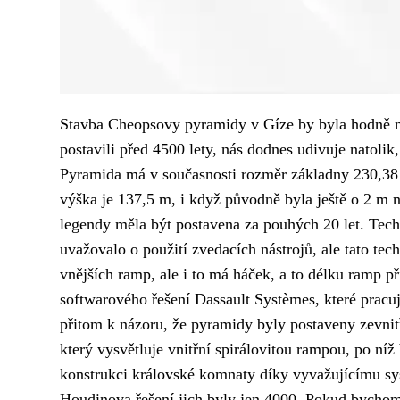
Stavba
Cheopsovy pyramidy
v Gíze by byla hodně ná
postavili před 4500 lety, nás dodnes udivuje natoli
Pyramida má v současnosti rozměr základny 230,38 ×
výška je 137,5 m, i když původně byla ještě o 2 m n
legendy měla být postavena za pouhých 20 let. Techn
uvažovalo o použití zvedacích nástrojů, ale tato t
vnějších ramp, ale i to má háček, a to délku ramp p
softwarového řešení Dassault Systèmes, které pracuj
přitom k názoru, že pyramidy byly postaveny zevnit
který vysvětluje vnitřní spirálovitou rampou, po ní
konstrukci královské komnaty díky vyvažujícímu syst
Houdinova řešení jich byly jen 4000. Pokud bychom c