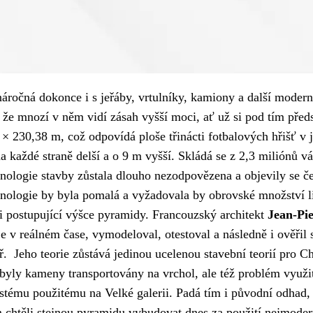
ročná dokonce i s jeřáby, vrtulníky, kamiony a další moderní
k, že mnozí v něm vidí zásah vyšší moci, ať už si pod tím př
 230,38 m, což odpovídá ploše třinácti fotbalových hřišť v 
a každé straně delší a o 9 m vyšší. Skládá se z 2,3 miliónů v
ologie stavby zůstala dlouho nezodpovězena a objevily se čet
echnologie by byla pomalá a vyžadovala by obrovské množství
ři postupující výšce pyramidy. Francouzský architekt
Jean-Pi
e v reálném čase, vymodeloval, otestoval a následně i ověřil
ř. Jeho teorie zůstává jedinou ucelenou stavební teorií pro
ž byly kameny transportovány na vrchol, ale též problém využi
ému použitému na Velké galerii. Padá tím i původní odhad, že
htěli stejnou pyramidu vybudovat dnes za použití nejmodernějš