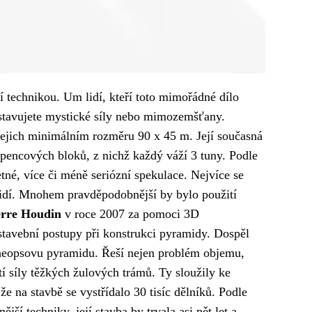
 technikou. Um lidí, kteří toto mimořádné dílo
edstavujete mystické síly nebo mimozemšťany.
jejich minimálním rozměru 90 x 45 m. Její současná
ápencových bloků, z nichž každý váží 3 tuny. Podle
né, více či méně seriózní spekulace. Nejvíce se
 lidí. Mnohem pravděpodobnější by bylo použití
erre Houdin
v roce 2007 za pomoci 3D
 stavební postupy při konstrukci pyramidy. Dospěl
 Cheopsovu pyramidu. Řeší nejen problém objemu,
tí síly těžkých žulových trámů. Ty sloužily ke
 na stavbě se vystřídalo 30 tisíc dělníků. Podle
í techniky, její stavba by trvala asi pět let a