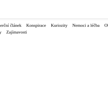
rční článek
Konspirace
Kuriozity
Nemoci a léčba
O
y
Zajímavosti