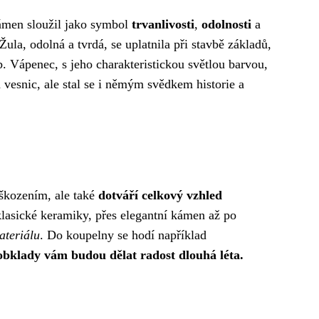
kámen sloužil jako symbol
trvanlivosti
,
odolnosti
a
la, odolná a tvrdá, se uplatnila při stavbě základů,
. Vápenec, s jeho charakteristickou světlou barvou,
 vesnic, ale stal se i němým svědkem historie a
oškozením, ale také
dotváří celkový vzhled
klasické keramiky, přes elegantní kámen až po
ateriálu
. Do koupelny se hodí například
obklady vám budou dělat radost dlouhá léta.