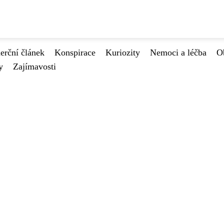
rční článek
Konspirace
Kuriozity
Nemoci a léčba
O
y
Zajímavosti