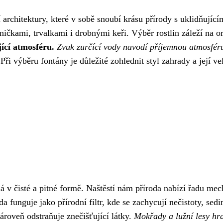
 architektury, které v sobě snoubí krásu přírody s uklidňují
ničkami, trvalkami i drobnými keři. Výběr rostlin záleží na o
ící atmosféru.
Zvuk zurčící vody navodí příjemnou atmosféru
i výběru fontány je důležité zohlednit styl zahrady a její vel
ná v čisté a pitné formě. Naštěstí nám příroda nabízí řadu mec
 Půda funguje jako přírodní filtr, kde se zachycují nečistoty, 
ároveň odstraňuje znečišťující látky.
Mokřady a lužní lesy hraj