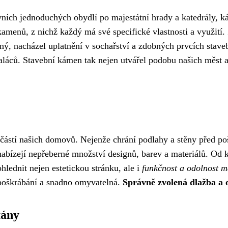
vních jednoduchých obydlí po majestátní hrady a katedrály, 
enů, z nichž každý má své specifické vlastnosti a využití. Žu
ný, nacházel uplatnění v sochařství a zdobných prvcích staveb
aláců. Stavební kámen tak nejen utvářel podobu našich měst a
učástí našich domovů. Nejenže chrání podlahy a stěny před p
abízejí nepřeberné množství designů, barev a materiálů. Od 
hlednit nejen estetickou stránku, ale i
funkčnost a odolnost m
 poškrábání a snadno omyvatelná.
Správně zvolená dlažba a 
tány