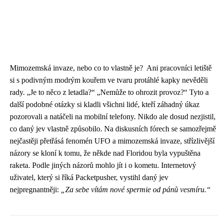
Mimozemská invaze, nebo co to vlastně je? Ani pracovníci letiště
si s podivným modrým kouřem ve tvaru protáhlé kapky nevěděli
rady. „Je to něco z letadla?“ „Nemůže to ohrozit provoz?“ Tyto a
další podobné otázky si kladli všichni lidé, kteří záhadný úkaz
pozorovali a natáčeli na mobilní telefony. Nikdo ale dosud nezjistil,
co daný jev vlastně způsobilo. Na diskusních fórech se samozřejmě
nejčastěji přetřásá fenomén UFO a mimozemská invaze, střízlivější
názory se kloní k tomu, že někde nad Floridou byla vypuštěna
raketa. Podle jiných názorů mohlo jít i o kometu. Internetový
uživatel, který si říká Packetpusher, vystihl daný jev
nejpregnantněji:
„Za sebe vítám nové spermie od pánů vesmíru.“