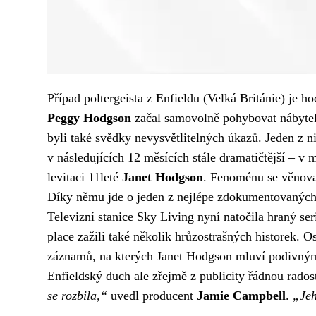
Případ poltergeista z Enfieldu (Velká Británie) je 
Peggy Hodgson
začal samovolně pohybovat nábytek a
byli také svědky nevysvětlitelných úkazů. Jeden z ni
v následujících 12 měsících stále dramatičtější – v
levitaci 11leté
Janet Hodgson
. Fenoménu se věnov
Díky němu jde o jeden z nejlépe zdokumentovaných p
Televizní stanice Sky Living nyní natočila hraný se
place zažili také několik hrůzostrašných historek. 
záznamů, na kterých Janet Hodgson mluví podivným
Enfieldský duch ale zřejmě z publicity řádnou rad
se rozbila,“
uvedl producent
Jamie Campbell
.
„Jeh