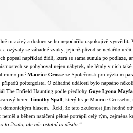
hodně mrazivý a dodnes se ho nepodařilo uspokojivě vysvětlit
 ozývaly se záhadné zvuky, jejichž původ se nedařilo určit.
ch popsal například židli, která se sama sunula po podlaze, an
 místnostech se pohyboval nejen nábytek, ale létaly v nich t
al mimo jiné
Maurice Grosse
ze Společnosti pro výzkum para
řípadů poltergeista. O záhadné události bylo napsáno někol
riál The Enfield Haunting podle předlohy
Guye Lyona Mayfa
Oscarový herec
Timothy Spall
, který hraje Maurice Grosseho, 
 démonickým hlasem. Řekl, že tato zkušenost jím hodně otř
ost neměl a během natáčení pěkně potrápil celý tým, zejména
o to štvalo, ale nás ostatní to děsilo.“