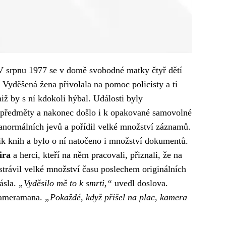
. V srpnu 1977 se v domě svobodné matky čtyř dětí
 Vyděšená žena přivolala na pomoc policisty a ti
iž by s ní kdokoli hýbal. Události byly
aké předměty a nakonec došlo i k opakované samovolné
normálních jevů a pořídil velké množství záznamů.
ik knih a bylo o ní natočeno i množství dokumentů.
ira
a herci, kteří na něm pracovali, přiznali, že na
strávil velké množství času poslechem originálních
ásla.
„Vyděsilo mě to k smrti,“
uvedl doslova.
 kameramana.
„Pokaždé, když přišel na plac, kamera