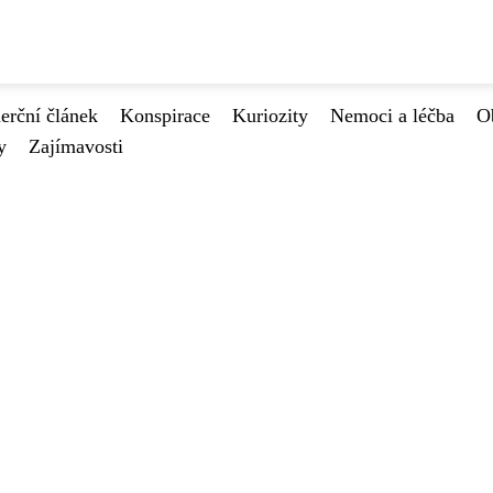
rční článek
Konspirace
Kuriozity
Nemoci a léčba
O
y
Zajímavosti