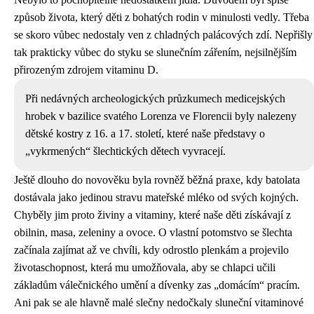
způsob života, který děti z bohatých rodin v minulosti vedly. Třeba
se skoro vůbec nedostaly ven z chladných palácových zdí. Nepřišly
tak prakticky vůbec do styku se slunečním zářením, nejsilnějším
přirozeným zdrojem vitaminu D.
Při nedávných archeologických průzkumech medicejských
hrobek v bazilice svatého Lorenza ve Florencii byly nalezeny
dětské kostry z 16. a 17. století, které naše představy o
„vykrmených“ šlechtických dětech vyvracejí.
Ještě dlouho do novověku byla rovněž běžná praxe, kdy batolata
dostávala jako jedinou stravu mateřské mléko od svých kojných.
Chyběly jim proto živiny a vitaminy, které naše děti získávají z
obilnin, masa, zeleniny a ovoce. O vlastní potomstvo se šlechta
začínala zajímat až ve chvíli, kdy odrostlo plenkám a projevilo
životaschopnost, která mu umožňovala, aby se chlapci učili
základům válečnického umění a dívenky zas „domácím“ pracím.
Ani pak se ale hlavně malé slečny nedočkaly sluneční vitaminové