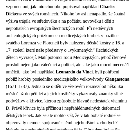
vzpomenout, jak tuto chudobu popisoval například
Charles
Dickens
ve svých románech. Nikoho by asi nenapadlo, že špatná
výživa trápila ve středověku a na počátku novověku i děti z
nejbohatších evropských šlechtických rodů. Při nedávných
archeologických průzkumech medicejských hrobek v bazilice
svatého Lorenza ve Florencii byly nalezeny dětské kostry z 16. a
17. století, které naše představy o „vykrmených“ šlechtických
dětech vyvracejí. Malí potomci rodu Medicejských, jehož členové
prosluli nejen jako válečníci a politici, ale také jako mocní mecenáši
umělců, jako byl například
Leonardo da Vinci
, byli pohřbeni
poblíž hrobky posledního medicejského velkovévody
Giangastona
(1671-1737). Jednalo se o děti ve věkovém rozmezí od několika
měsíců až do pěti let a jejich kostřičky vykazovaly známky silné
podvýživy a křivice, kterou způsobuje hlavně nedostatek vitaminu
D. Právě křivice byla příčinou i nepřehlédnutelných deformací
dětských lebek. Jak se ale mohlo stát, že v tak bohaté rodině se
objevovaly nemoci spojované s těmi nejchudšími z chudých?
Nebylo to pochopitelně nedostatkem jídla. Důvodem byl spíše