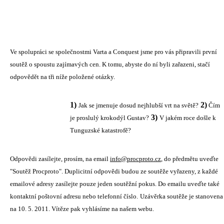
Ve spolupráci se společnostmi Varta a Conquest jsme pro vás připravili první
soutěž o spoustu zajímavých cen. K tomu, abyste do ní byli zařazeni, stačí
odpovědět na tři níže položené otázky.
1)
2)
Jak se jmenuje dosud nejhlubší vrt na světě?
Čím
3)
je proslulý krokodýl Gustav?
V jakém roce došle k
Tunguzské katastrofě?
Odpovědi zasílejte, prosím, na email
info@procproto.cz
, do předmětu uveďte
"Soutěž Procproto". Duplicitní odpovědi budou ze soutěže vyřazeny, z každé
emailové adresy zasílejte pouze jeden soutěžní pokus. Do emailu uveďte také
kontaktní poštovní adresu nebo telefonní číslo.
Uzávěrka soutěže je stanovena
na 10. 5. 2011. Vítěze pak vyhlásíme na našem webu.