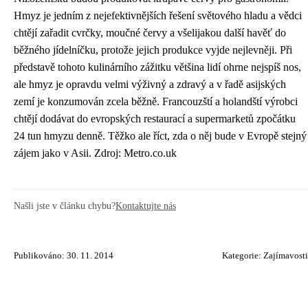
Hmyz je jedním z nejefektivnějších řešení světového hladu a vědci
chtějí zařadit cvrčky, moučné červy a všelijakou další havěť do
běžného jídelníčku, protože jejich produkce vyjde nejlevněji. Při
představě tohoto kulinárního zážitku většina lidí ohrne nejspíš nos,
ale hmyz je opravdu velmi výživný a zdravý a v řadě asijských
zemí je konzumován zcela běžně. Francouzští a holandští výrobci
chtějí dodávat do evropských restaurací a supermarketů zpočátku
24 tun hmyzu denně. Těžko ale říct, zda o něj bude v Evropě stejný
zájem jako v Asii. Zdroj: Metro.co.uk
Našli jste v článku chybu?
Kontaktujte nás
Publikováno: 30. 11. 2014
Kategorie:
Zajímavosti