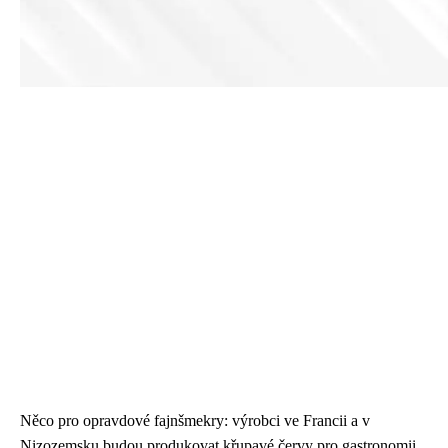
Něco pro opravdové fajnšmekry: výrobci ve Francii a v
Nizozemsku budou produkovat křupavé červy pro gastronomii.