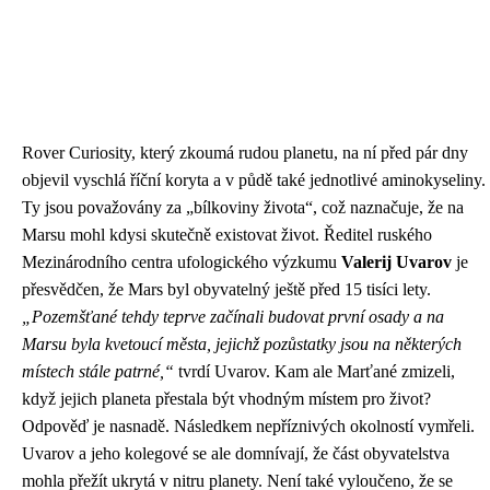
Rover Curiosity, který zkoumá rudou planetu, na ní před pár dny
objevil vyschlá říční koryta a v půdě také jednotlivé aminokyseliny.
Ty jsou považovány za „bílkoviny života“, což naznačuje, že na
Marsu mohl kdysi skutečně existovat život. Ředitel ruského
Mezinárodního centra ufologického výzkumu
Valerij Uvarov
je
přesvědčen, že Mars byl obyvatelný ještě před 15 tisíci lety.
„Pozemšťané tehdy teprve začínali budovat první osady a na
Marsu byla kvetoucí města, jejichž pozůstatky jsou na některých
místech stále patrné,“
tvrdí Uvarov. Kam ale Marťané zmizeli,
když jejich planeta přestala být vhodným místem pro život?
Odpověď je nasnadě. Následkem nepříznivých okolností vymřeli.
Uvarov a jeho kolegové se ale domnívají, že část obyvatelstva
mohla přežít ukrytá v nitru planety. Není také vyloučeno, že se