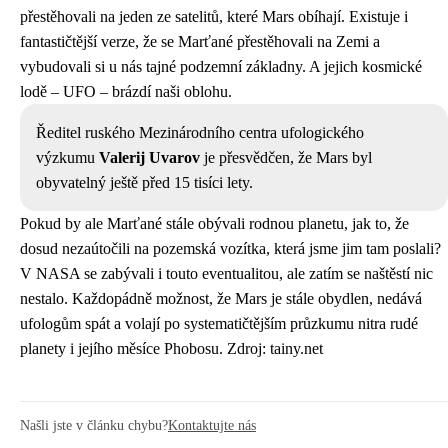
přestěhovali na jeden ze satelitů, které Mars obíhají. Existuje i
fantastičtější verze, že se Marťané přestěhovali na Zemi a
vybudovali si u nás tajné podzemní základny. A jejich kosmické
lodě – UFO – brázdí naši oblohu.
Ředitel ruského Mezinárodního centra ufologického
výzkumu
Valerij Uvarov
je přesvědčen, že Mars byl
obyvatelný ještě před 15 tisíci lety.
Pokud by ale Marťané stále obývali rodnou planetu, jak to, že
dosud nezaútočili na pozemská vozítka, která jsme jim tam poslali?
V NASA se zabývali i touto eventualitou, ale zatím se naštěstí nic
nestalo. Každopádně možnost, že Mars je stále obydlen, nedává
ufologům spát a volají po systematičtějším průzkumu nitra rudé
planety i jejího měsíce Phobosu. Zdroj: tainy.net
Našli jste v článku chybu?
Kontaktujte nás