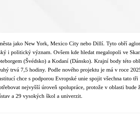
sta jako New York, Mexico City nebo Dillí. Tyto obří aglom
řský i politický význam. Ovšem kde hledat megalopoli ve Ska
eborgem (Švédsko) a Kodaní (Dánsko). Krajní body této oblast
uhý trvá 7,5 hodiny. Podle nového projektu je má v roce 2025
nstitucí chce s podporou Evropské unie spojit všechna tato tř
třebovat nejvyšší úroveň spolupráce, protože v oblasti bude ží
ístav a 29 vysokých škol a univerzit.