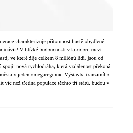
erace charakterizuje přítomnost hustě obydlené
ndinávii? V blízké budoucnosti v koridoru mezi
i, ve které žije celkem 8 miliónů lidí, jsou od
 spojit nová rychlodráha, která vzdálenost překoná
i města v jeden «megaregion». Výstavba tranzitního
t víc než třetina populace těchto tří států, budou v