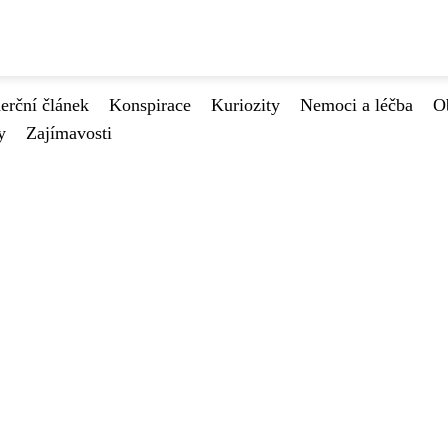
rční článek
Konspirace
Kuriozity
Nemoci a léčba
O
y
Zajímavosti