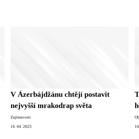
V Ázerbájdžánu chtějí postavit
T
nejvyšší mrakodrap světa
h
Zajímavosti
Ob
16. 04. 2025
16