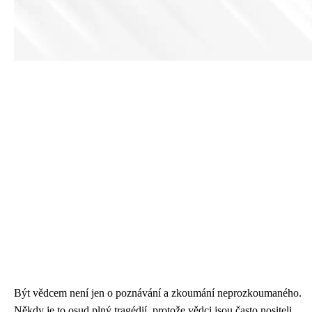
Být vědcem není jen o poznávání a zkoumání neprozkoumaného.
Někdy je to osud plný tragédií, protože vědci jsou často nositeli