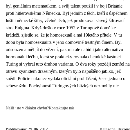
byl geniálním matematikem, a svůj talent použil i v boji Británie
proti hitlerovskému Německu. Byl jedním z těch, kteří s úspěchem
luštili německé šifry, včetně těch, jež produkoval slavný šifrovací
stroj Enigma. Když došlo v roce 1952 v Turingově domě ke
krádeži, zjistilo se, že je homosexuál a má 19letého přítele. V tu
dobu byla homosexualita v jeho domovině trestným činem. Byl
odsouzen a měl jít do vězení, pak mu ale nabídli jako alternativu
hormonální léčbu, která se prakticky rovnala chemické kastraci.
Turing si vybral tuto druhou variantu. O dva roky později zemřel na
otravu kyanidem draselným, kterým bylo napuštěno jablko, jež
snědl. Policie nakonec vydala oficiální prohlášení, že se jednalo o
sebevraždu. Pochybnosti Turingových blízkých nezmohly nic.
Našli jste v článku chybu?
Kontaktujte nás
Publikováno: 29. 06. 2012
Kategorie:
Historie