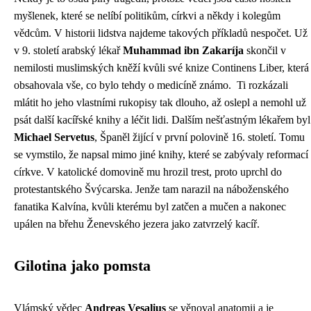
myšlenek, které se nelíbí politikům, církvi a někdy i kolegům
vědcům. V historii lidstva najdeme takových příkladů nespočet. Už
v 9. století arabský lékař
Muhammad ibn Zakaríja
skončil v
nemilosti muslimských kněží kvůli své knize Continens Liber, která
obsahovala vše, co bylo tehdy o medicíně známo. Ti rozkázali
mlátit ho jeho vlastními rukopisy tak dlouho, až oslepl a nemohl už
psát další kacířské knihy a léčit lidi. Dalším nešťastným lékařem byl
Michael Servetus
, Španěl žijící v první polovině 16. století. Tomu
se vymstilo, že napsal mimo jiné knihy, které se zabývaly reformací
církve. V katolické domovině mu hrozil trest, proto uprchl do
protestantského Švýcarska. Jenže tam narazil na náboženského
fanatika Kalvína, kvůli kterému byl zatčen a mučen a nakonec
upálen na břehu Ženevského jezera jako zatvrzelý kacíř.
Gilotina jako pomsta
Vlámský vědec
Andreas Vesalius
se věnoval anatomii a je