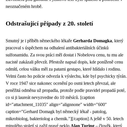
neoznačeném hrobě.
Odstrašující případy z 20. století
Smutný je i příběh německého lékaře
Gerharda Domagka
, který
pracoval s úspěchem na odhalení antibakteriálních účinků
sulfonamidu. Za svou práci měl dostat i Nobelovu cenu, tu mu ale
nacisté zakázali převzít. Přestože napsal dopis, kde poníženě cenu
odmítl, celou válku měl za patami gestapo, které hlídalo i rodinu.
Velmi často ho policie odvezla k výslechu, kde byl psychicky týrán.
V roce 1947 sice nakonec ocenění po osmi letech převzal, ale
peněžitá odměna už propadla, protože podle pravidel propadá poté,
co si ji laureát nevyzvedne do 10 měsíců. [caption
id="attachment_11035" align="alignnone" width="600"
caption="Gerhard Domagk byl německý lékař - patolog,
mikrobiolog, bakteriolog a chemik."]
[/caption] A ještě v 50. letech
minulého století si zažil pravé peklo
Alan Turing
– člověk, který