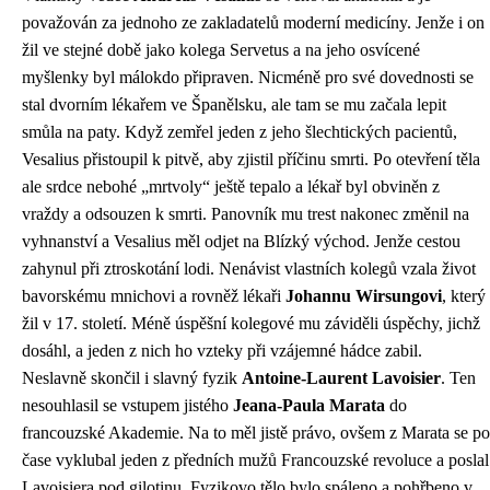
považován za jednoho ze zakladatelů moderní medicíny. Jenže i on
žil ve stejné době jako kolega Servetus a na jeho osvícené
myšlenky byl málokdo připraven. Nicméně pro své dovednosti se
stal dvorním lékařem ve Španělsku, ale tam se mu začala lepit
smůla na paty. Když zemřel jeden z jeho šlechtických pacientů,
Vesalius přistoupil k pitvě, aby zjistil příčinu smrti. Po otevření těla
ale srdce nebohé „mrtvoly“ ještě tepalo a lékař byl obviněn z
vraždy a odsouzen k smrti. Panovník mu trest nakonec změnil na
vyhnanství a Vesalius měl odjet na Blízký východ. Jenže cestou
zahynul při ztroskotání lodi. Nenávist vlastních kolegů vzala život
bavorskému mnichovi a rovněž lékaři
Johannu Wirsungovi
, který
žil v 17. století. Méně úspěšní kolegové mu záviděli úspěchy, jichž
dosáhl, a jeden z nich ho vzteky při vzájemné hádce zabil.
Neslavně skončil i slavný fyzik
Antoine-Laurent Lavoisier
. Ten
nesouhlasil se vstupem jistého
Jeana-Paula Marata
do
francouzské Akademie. Na to měl jistě právo, ovšem z Marata se po
čase vyklubal jeden z předních mužů Francouzské revoluce a poslal
Lavoisiera pod gilotinu. Fyzikovo tělo bylo spáleno a pohřbeno v