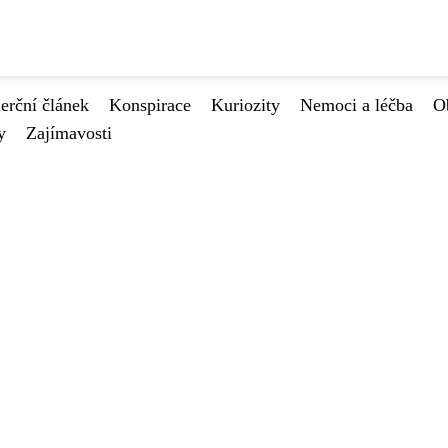
rční článek
Konspirace
Kuriozity
Nemoci a léčba
O
y
Zajímavosti