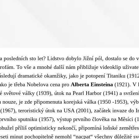
 posledních sto let? Lidstvo dobylo Jižní pól, dostalo se do
strofám. To vše a mnohé další nám přibližuje videoklip uživat
ásledují dramatické okamžiky, jako je potopení Titaniku (1912
 jako je třeba Nobelova cena pro
Alberta Einsteina
(1921). V k
é světové války (1939), útok na Pearl Harbor (1941) a svrž
pu nouze, je zde připomenuta korejská válka (1950 -1953), v
(1967), teroristický útok na USA (2001), začátek invaze do 
t prvního sputniku (1957), výstup prvního člověka na Měsíci 
ohužel příliš optimisticky nekončí, připomíná loňské zemětře
seti minut pochopitelně nemohl “nacpat“ všechny důležité svě