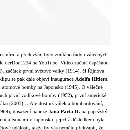
 vesmíru, a především bylo zmítáno řadou válečných
ele
derDon1234 na YouTube
. Video začíná úspěšnou
), začátek první světové války (1914), či Říjnová
lipu se pak dále objeví inaugurace
Adolfa Hitlera
ení atomové bomby na Japonsko (1945). O válečné
ýbuch první vodíkové bomby (1952), první americké
Iráku (2003)… Ale dost už válek a bombardování,
(1969), dosazení papeže
Jana Pavla II.
na papežský
sení a tsunami v Japonsku, jejichž důsledkem byla
tové události, takže by vás nemělo překvapit, že