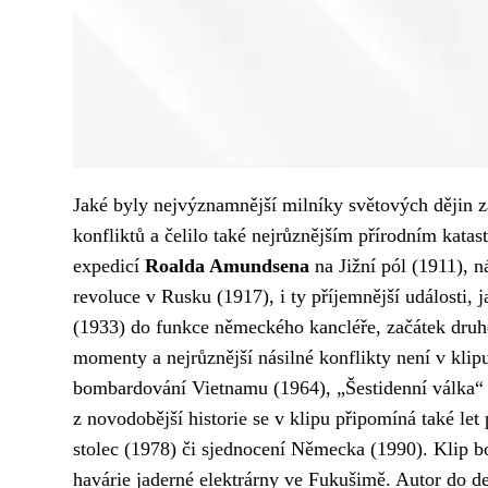
Jaké byly nejvýznamnější milníky světových dějin za
konfliktů a čelilo také nejrůznějším přírodním kata
expedicí
Roalda Amundsena
na Jižní pól (1911), n
revoluce v Rusku (1917), i ty příjemnější události,
(1933) do funkce německého kancléře, začátek druh
momenty a nejrůznější násilné konflikty není v kli
bombardování Vietnamu (1964), „Šestidenní válka“ 
z novodobější historie se v klipu připomíná také le
stolec (1978) či sjednocení Německa (1990). Klip b
havárie jaderné elektrárny ve Fukušimě. Autor do de