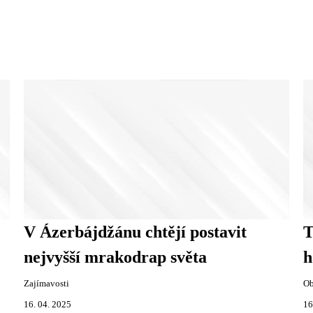
V Ázerbájdžánu chtějí postavit
T
nejvyšší mrakodrap světa
h
Zajímavosti
Ob
16. 04. 2025
16