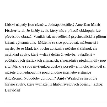
Lidské nápady jsou různé… Jednapadesátiletý Američan
Mark
Fischer
tvrdí, že každý zvuk, který nás v přírodě obklopuje, lze
převést do obrazů. Vznikla tak neuvěřitelně psychedelická a přitom
krásná výtvarná díla.
Můžeme se sice podivovat, můžeme si i
myslet, že se Mark tak trochu zbláznil a něčeho si šlehnul, ale
například zvuky, které vydává delfín či velryba, vyjádřené v
počítačových grafických animacích, si nezadají s předními díly pop
artu. Mark je svou myšlenkou doslova posedlý a mnoho jeho děl si
můžete prohlédnout i na pozoruhodné internetové stránce
AguaSonic. Novodobý „přírodní“
Andy Warhol
se inspiruje
hlavně zvuky, které vycházejí z hlubin světových oceánů.
Zdroj:
DailyMail