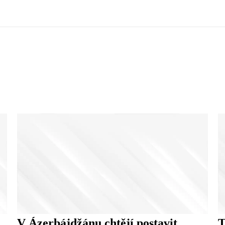
V Ázerbájdžánu chtějí postavit
T