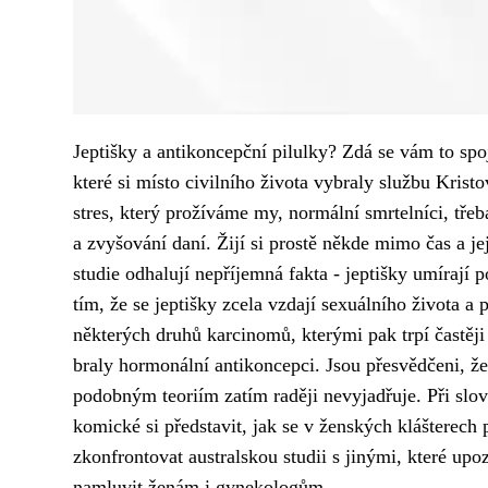
Jeptišky a antikoncepční pilulky? Zdá se vám to sp
které si místo civilního života vybraly službu Kristo
stres, který prožíváme my, normální smrtelníci, tře
a zvyšování daní. Žijí si prostě někde mimo čas a j
studie odhalují nepříjemná fakta - jeptišky umírají
tím, že se jeptišky zcela vzdají sexuálního života a
některých druhů karcinomů, kterými pak trpí častěji 
braly hormonální antikoncepci. Jsou přesvědčeni, že
podobným teoriím zatím raději nevyjadřuje. Při slo
komické si představit, jak se v ženských klášterech
zkonfrontovat australskou studii s jinými, které upo
namluvit ženám i gynekologům.