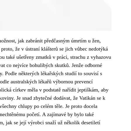
 možnost, jak zabránit předčasným úmrtím u žen,
 proto, že v ústraní klášterů se jich vůbec nedotýká
sou také ušetřeny zmatků v práci, strachu z vyhazovu
vat co nejvíce bohulibých skutků. Jenže odborné
. Podle některých lékařských studií to souvisí s
 podle australských lékařů výbornou prevencí
olická církev měla v podstatě nařídit jeptiškám, aby
koviny. Je snad zbytečné dodávat, že Vatikán se k
všechny chlupy po celém těle. Je proto docela
i nechtěnému početí. A zajímavé by bylo také
 jak se její výrobci snaží už několik desetiletí