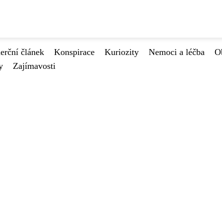
rční článek
Konspirace
Kuriozity
Nemoci a léčba
O
y
Zajímavosti