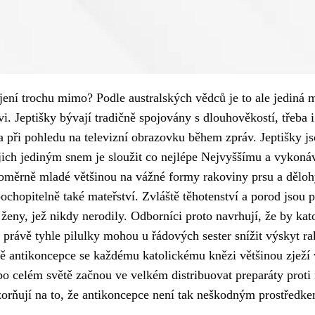
ojení trochu mimo? Podle australských vědců je to ale jediná
vi. Jeptišky bývají tradičně spojovány s dlouhověkostí, třeba i
ba při pohledu na televizní obrazovku během zpráv. Jeptišky j
ejich jediným snem je sloužit co nejlépe Nejvyššímu a vykoná
 poměrně mladé většinou na vážné formy rakoviny prsu a dělohy
 pochopitelně také mateřství. Zvláště těhotenství a porod jsou
ženy, jež nikdy nerodily. Odborníci proto navrhují, že by kat
 právě tyhle pilulky mohou u řádových sester snížit výskyt ra
vě antikoncepce se každému katolickému knězi většinou zježí 
 po celém světě začnou ve velkém distribuovat preparáty prot
zorňují na to, že antikoncepce není tak neškodným prostředkem,