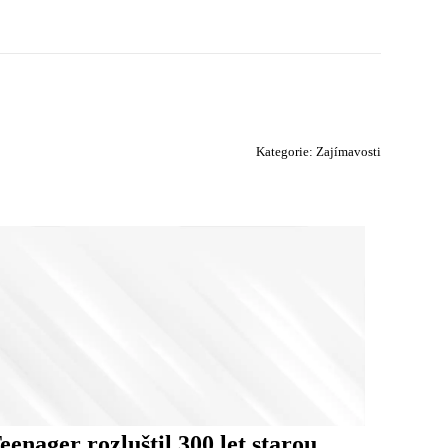
Kategorie:
Zajímavosti
eenager rozluštil 300 let starou