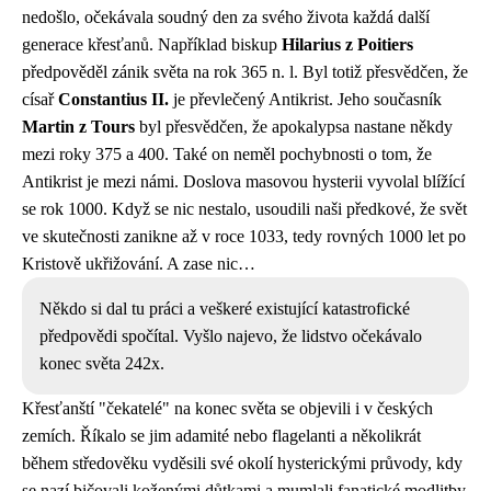
nedošlo, očekávala soudný den za svého života každá další
generace křesťanů. Například biskup
Hilarius z Poitiers
předpověděl zánik světa na rok 365 n. l. Byl totiž přesvědčen, že
císař
Constantius II.
je převlečený Antikrist. Jeho současník
Martin z Tours
byl přesvědčen, že apokalypsa nastane někdy
mezi roky 375 a 400. Také on neměl pochybnosti o tom, že
Antikrist je mezi námi. Doslova masovou hysterii vyvolal blížící
se rok 1000. Když se nic nestalo, usoudili naši předkové, že svět
ve skutečnosti zanikne až v roce 1033, tedy rovných 1000 let po
Kristově ukřižování. A zase nic…
Někdo si dal tu práci a veškeré existující katastrofické
předpovědi spočítal. Vyšlo najevo, že lidstvo očekávalo
konec světa 242x.
Křesťanští "čekatelé" na konec světa se objevili i v českých
zemích. Říkalo se jim adamité nebo flagelanti a několikrát
během středověku vyděsili své okolí hysterickými průvody, kdy
se nazí bičovali koženými důtkami a mumlali fanatické modlitby.