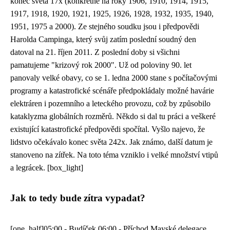
konec světa 17x (konkrétně na roky 1906, 1910, 1914, 1915,
1917, 1918, 1920, 1921, 1925, 1926, 1928, 1932, 1935, 1940,
1951, 1975 a 2000). Ze stejného soudku jsou i předpovědi
Harolda Campinga
, který svůj zatím poslední soudný den
datoval na 21. říjen 2011. Z poslední doby si všichni
pamatujeme "krizový rok 2000". Už od poloviny 90. let
panovaly velké obavy, co se 1. ledna 2000 stane s počítačovými
programy a katastrofické scénáře předpokládaly možné havárie
elektráren i pozemního a leteckého provozu, což by způsobilo
kataklyzma globálních rozměrů. Někdo si dal tu práci a veškeré
existující katastrofické předpovědi spočítal. Vyšlo najevo, že
lidstvo očekávalo konec světa 242x. Jak známo, další datum je
stanoveno na zítřek. Na toto téma vzniklo i velké množství vtipů
a legrácek. [box_light]
Jak to tedy bude zítra vypadat?
[one_half]05:00 - Budíček 06:00 - Příchod Mayské delegace