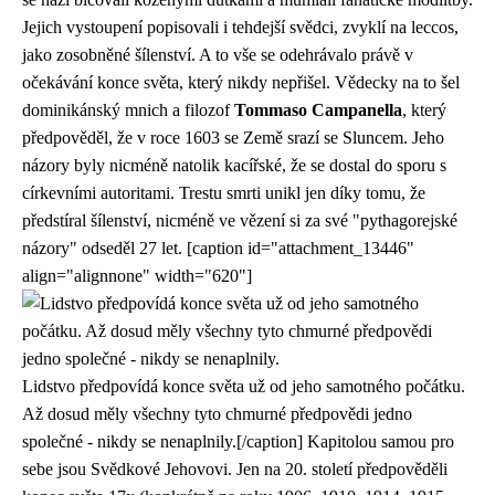
Jejich vystoupení popisovali i tehdejší svědci, zvyklí na leccos,
jako zosobněné šílenství. A to vše se odehrávalo právě v
očekávání konce světa, který nikdy nepřišel. Vědecky na to šel
dominikánský mnich a filozof
Tommaso Campanella
, který
předpověděl, že v roce 1603 se Země srazí se Sluncem. Jeho
názory byly nicméně natolik kacířské, že se dostal do sporu s
církevními autoritami. Trestu smrti unikl jen díky tomu, že
předstíral šílenství, nicméně ve vězení si za své "pythagorejské
názory" odseděl 27 let. [caption id="attachment_13446"
align="alignnone" width="620"]
Lidstvo předpovídá konce světa už od jeho samotného počátku.
Až dosud měly všechny tyto chmurné předpovědi jedno
společné - nikdy se nenaplnily.[/caption] Kapitolou samou pro
sebe jsou Svědkové Jehovovi. Jen na 20. století předpověděli