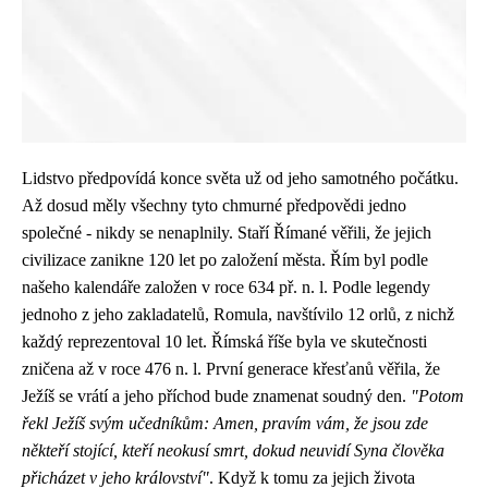
Lidstvo předpovídá konce světa už od jeho samotného počátku.
Až dosud měly všechny tyto chmurné předpovědi jedno
společné - nikdy se nenaplnily. Staří Římané věřili, že jejich
civilizace zanikne 120 let po založení města. Řím byl podle
našeho kalendáře založen v roce 634 př. n. l. Podle legendy
jednoho z jeho zakladatelů, Romula, navštívilo 12 orlů, z nichž
každý reprezentoval 10 let. Římská říše byla ve skutečnosti
zničena až v roce 476 n. l. První generace křesťanů věřila, že
Ježíš se vrátí a jeho příchod bude znamenat soudný den.
"Potom
řekl Ježíš svým učedníkům: Amen, pravím vám, že jsou zde
někteří stojící, kteří neokusí smrt, dokud neuvidí Syna člověka
přicházet v jeho království"
. Když k tomu za jejich života